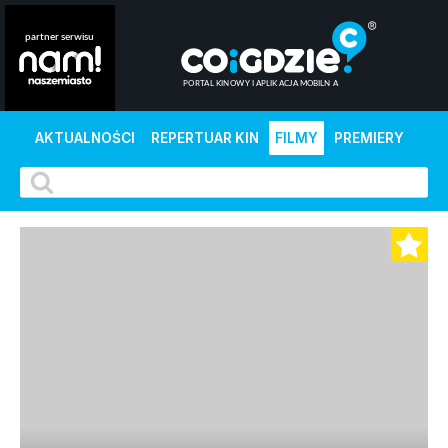
AKTUALNOŚCI
REPERTUAR KIN
FILMY
PREMIERY