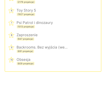
(2179 projekcje)
Toy Story 5
6
(1927 projekcje)
Psi Patrol i dinozaury
7
(1013 projekcje)
Zaproszenie
8
(947 projekcje)
Backrooms. Bez wyjścia (wersja rozszerzona)
9
(691 projekcje)
Obsesja
10
(609 projekcje)