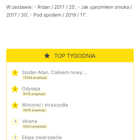
W zestawie: - Ridan / 2017 / 25', - Jak ujarzmiłem smoka /
2017 / 30', - Pod spodem / 2019 / 17'.
TOP TYGODNIA
Spider-Man. Całkiem nowy dzień
1
(11294 projekcje)
Odyseja
2
(5175 projekcje)
Minionki i straszydła
3
(4016 projekcje)
Vaiana
4
(2423 projekcje)
Ekipa zwierzaków
5