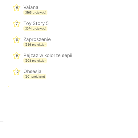
Vaiana
6
(1165 projekcje)
Toy Story 5
7
(1074 projekcje)
Zaproszenie
8
(656 projekcje)
Pejzaż w kolorze sepii
9
(608 projekcje)
Obsesja
10
(501 projekcje)