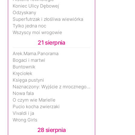
Koniec Ulicy Dębowej
Odzyskany
Superfutrzak i złośliwa wiewiórka
Tylko jedna noc
Wszyscy moi wrogowie
21 sierpnia
Arek.Mama.Panorama
Bogaci i martwi
Buntownik
Kręciołek
Księga pustyni
Naznaczony: Wyjście z mrocznego wymiaru
Nowa fala
O czym wie Marielle
Pucio kocha zwierzaki
Vivaldi i ja
Wrong Girls
28 sierpnia