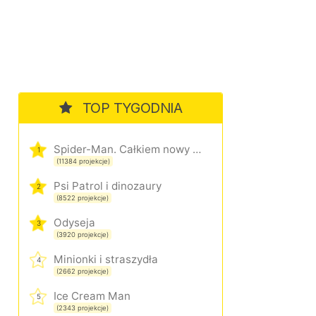
TOP TYGODNIA
Spider-Man. Całkiem nowy dzień
1
(11384 projekcje)
Psi Patrol i dinozaury
2
(8522 projekcje)
Odyseja
3
(3920 projekcje)
Minionki i straszydła
4
(2662 projekcje)
Ice Cream Man
5
(2343 projekcje)