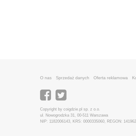
O nas
Sprzedaż danych
Oferta reklamowa
K
Copyright by coigdzie.pl sp. z o.o.
ul. Nowogrodzka 31, 00-511 Warszawa
NIP: 1182006143, KRS: 0000335060, REGON: 14196