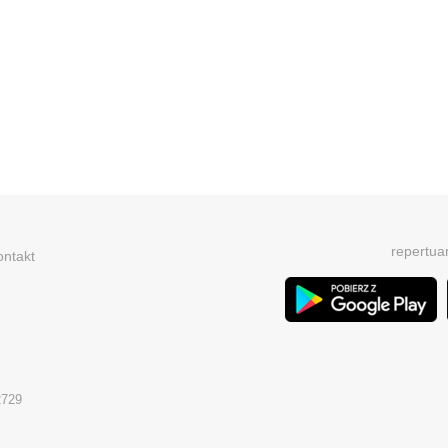
repertua
ontakt
2729