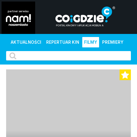
AKTUALNOŚCI
REPERTUAR KIN
FILMY
PREMIERY