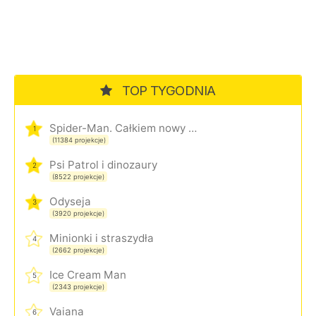
TOP TYGODNIA
Spider-Man. Całkiem nowy dzień
1
(11384 projekcje)
Psi Patrol i dinozaury
2
(8522 projekcje)
Odyseja
3
(3920 projekcje)
Minionki i straszydła
4
(2662 projekcje)
Ice Cream Man
5
(2343 projekcje)
Vaiana
6