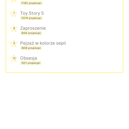
(1165 projekcje)
Toy Story 5
7
(1074 projekcje)
Zaproszenie
8
(656 projekcje)
Pejzaż w kolorze sepii
9
(608 projekcje)
Obsesja
10
(501 projekcje)