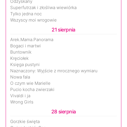
Odzyskany
Superfutrzak i złośliwa wiewiórka
Tylko jedna noc
Wszyscy moi wrogowie
21 sierpnia
Arek.Mama.Panorama
Bogaci i martwi
Buntownik
Kręciołek
Księga pustyni
Naznaczony: Wyjście z mrocznego wymiaru
Nowa fala
O czym wie Marielle
Pucio kocha zwierzaki
Vivaldi i ja
Wrong Girls
28 sierpnia
Gorzkie święta