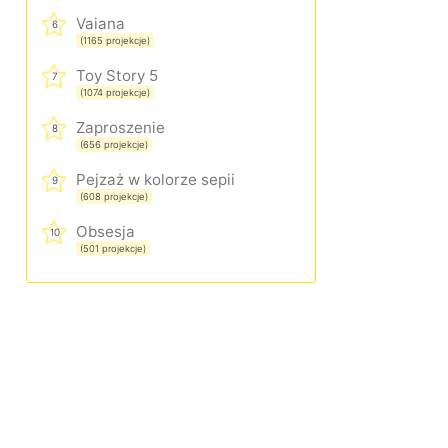
Vaiana
6
(1165 projekcje)
Toy Story 5
7
(1074 projekcje)
Zaproszenie
8
(656 projekcje)
Pejzaż w kolorze sepii
9
(608 projekcje)
Obsesja
10
(501 projekcje)