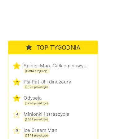
TOP TYGODNIA
Spider-Man. Całkiem nowy dzień
1
(11384 projekcje)
Psi Patrol i dinozaury
2
(8522 projekcje)
Odyseja
3
(3920 projekcje)
Minionki i straszydła
4
(2662 projekcje)
Ice Cream Man
5
(2343 projekcje)