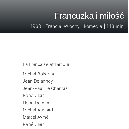
Francuzka i miłość
1960 | Francja, Włochy | komedia | 143 min
La Française et l'amour
Michel Boisrond
Jean Delannoy
Jean-Paul Le Chanois
René Clair
Henri Decoin
Michel Audiard
Marcel Aymé
René Clair