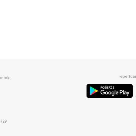
repertua
ontakt
2729