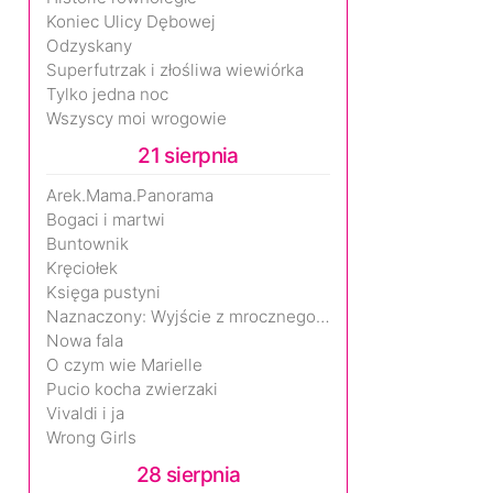
Koniec Ulicy Dębowej
Odzyskany
Superfutrzak i złośliwa wiewiórka
Tylko jedna noc
Wszyscy moi wrogowie
21 sierpnia
Arek.Mama.Panorama
Bogaci i martwi
Buntownik
Kręciołek
Księga pustyni
Naznaczony: Wyjście z mrocznego wymiaru
Nowa fala
O czym wie Marielle
Pucio kocha zwierzaki
Vivaldi i ja
Wrong Girls
28 sierpnia