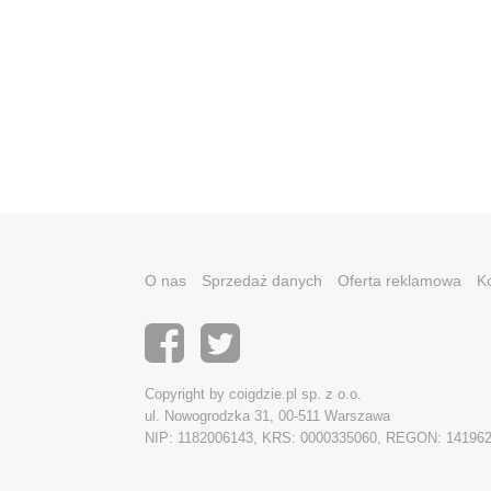
O nas
Sprzedaż danych
Oferta reklamowa
K
Copyright by coigdzie.pl sp. z o.o.
ul. Nowogrodzka 31, 00-511 Warszawa
NIP: 1182006143, KRS: 0000335060, REGON: 14196