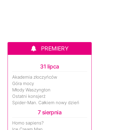
PREMIERY
31 lipca
Akademia złoczyńców
Góra mocy
Młody Waszyngton
Ostatni konsjerż
Spider-Man. Całkiem nowy dzień
7 sierpnia
Homo sapiens?
Ice Cream Man