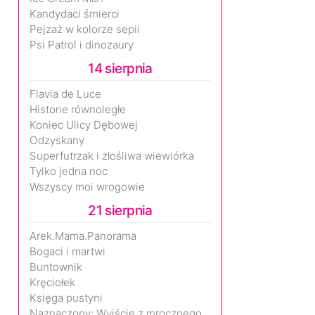
Kandydaci śmierci
Pejzaż w kolorze sepii
Psi Patrol i dinozaury
14 sierpnia
Flavia de Luce
Historie równoległe
Koniec Ulicy Dębowej
Odzyskany
Superfutrzak i złośliwa wiewiórka
Tylko jedna noc
Wszyscy moi wrogowie
21 sierpnia
Arek.Mama.Panorama
Bogaci i martwi
Buntownik
Kręciołek
Księga pustyni
Naznaczony: Wyjście z mrocznego wymiaru