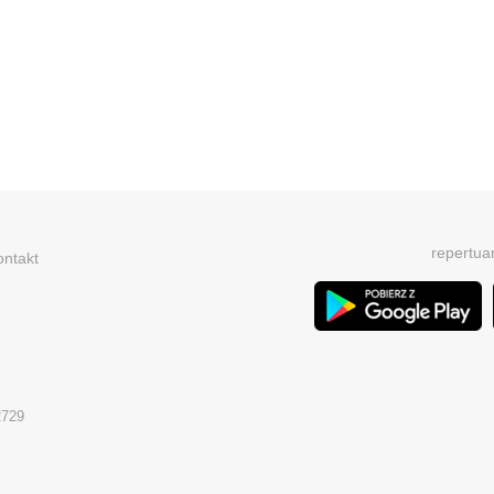
repertua
ontakt
2729