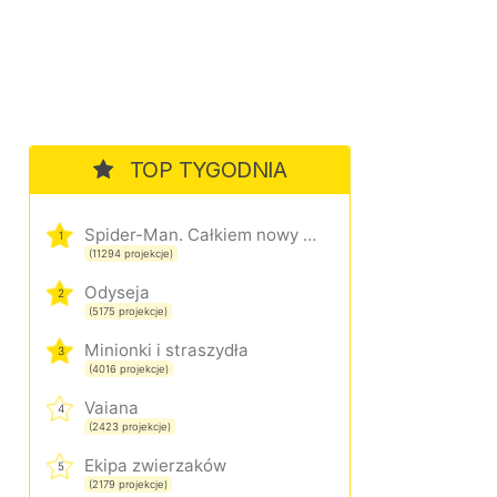
TOP TYGODNIA
Spider-Man. Całkiem nowy dzień
1
(11294 projekcje)
Odyseja
2
(5175 projekcje)
Minionki i straszydła
3
(4016 projekcje)
Vaiana
4
(2423 projekcje)
Ekipa zwierzaków
5
(2179 projekcje)