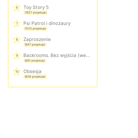
Toy Story 5
6
(1927 projekcje)
Psi Patrol i dinozaury
7
(1013 projekcje)
Zaproszenie
8
(947 projekcje)
Backrooms. Bez wyjścia (wersja rozszerzona)
9
(691 projekcje)
Obsesja
10
(609 projekcje)