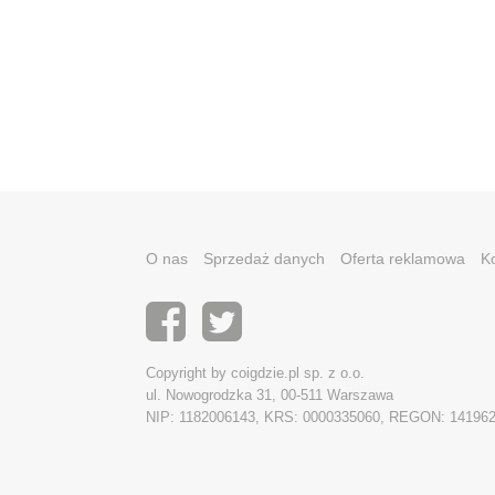
O nas
Sprzedaż danych
Oferta reklamowa
K
Copyright by coigdzie.pl sp. z o.o.
ul. Nowogrodzka 31, 00-511 Warszawa
NIP: 1182006143, KRS: 0000335060, REGON: 14196