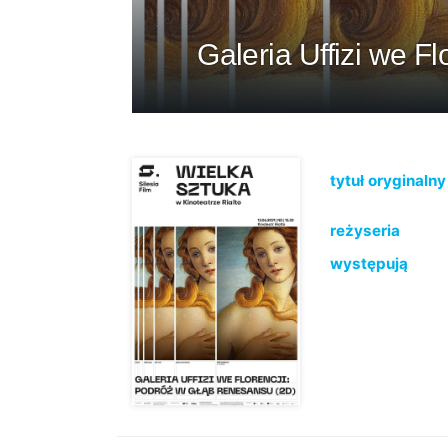
Galeria Uffizi we F
tytuł oryginalny
reżyseria
występują