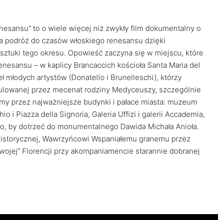
Renesansu” to o wiele więcej niż zwykły film dokumentalny o
a podróż do czasów włoskiego renesansu dzięki
sztuki tego okresu. Opowieść zaczyna się w miejscu, które
enesansu – w kaplicy Brancaccich kościoła Santa Maria del
ł młodych artystów (Donatello i Brunelleschi), którzy
tymulowanej przez mecenat rodziny Medyceuszy, szczególnie
y przez najważniejsze budynki i pałace miasta: muzeum
io i Piazza della Signoria, Galeria Uffizi i galerii Accademia,
ego, by dotrzeć do monumentalnego Dawida Michała Anioła.
 historycznej, Wawrzyńcowi Wspaniałemu granemu przez
wojej” Florencji przy akompaniamencie starannie dobranej