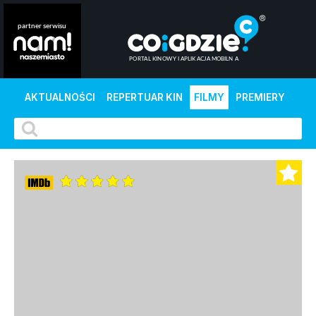
AKTUALNOŚCI
REPERTUAR KIN
FILMY
PREMIERY