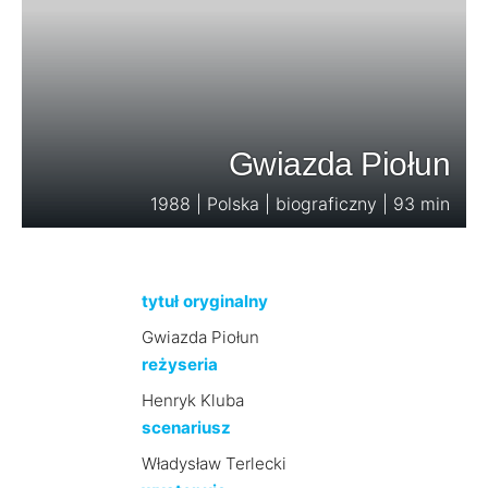
Gwiazda Piołun
1988 | Polska | biograficzny | 93 min
tytuł oryginalny
Gwiazda Piołun
reżyseria
Henryk Kluba
scenariusz
Władysław Terlecki