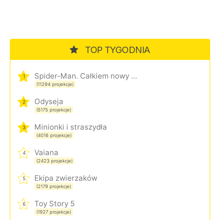
TOP TYGODNIA
Spider-Man. Całkiem nowy dzień
1
(11294 projekcje)
Odyseja
2
(5175 projekcje)
Minionki i straszydła
3
(4016 projekcje)
Vaiana
4
(2423 projekcje)
Ekipa zwierzaków
5
(2179 projekcje)
Toy Story 5
6
(1927 projekcje)