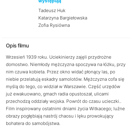
występują
Tadeusz Huk
Katarzyna Bargiełowska
Zofia Rysiówna
Opis filmu
Wrzesień 1939 roku. Uciekinierzy zajęli przydrożne
domostwo. Niemłody mężczyzna spoczywa na łóżku, przy
nim czuwa kobieta. Przez okno widać płonący las, po
niebie przelatują eskadry samolotów. Mężczyzna cofa się
myślą do tego, co widział w Warszawie. Część urzędów
już ewakuowano, gmach radia opustoszał, ulicami
przechodzą oddziały wojska. Powrót do czasu ucieczki..
Film inspirowany ostatnimi dniami życia Witkacego; luźne
obrazy pogłębiają nastrój chaosu i lęku prowokujący
bohatera do samobójstwa.