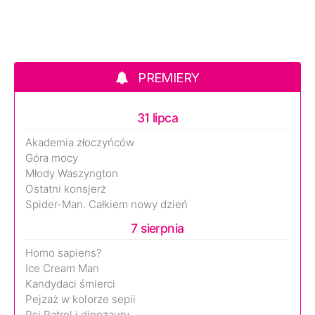
PREMIERY
31 lipca
Akademia złoczyńców
Góra mocy
Młody Waszyngton
Ostatni konsjerż
Spider-Man. Całkiem nowy dzień
7 sierpnia
Homo sapiens?
Ice Cream Man
Kandydaci śmierci
Pejzaż w kolorze sepii
Psi Patrol i dinozaury