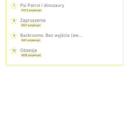
Psi Patrol i dinozaury
7
(1013 projekcje)
Zaproszenie
8
(947 projekcje)
Backrooms. Bez wyjścia (wersja rozszerzona)
9
(691 projekcje)
Obsesja
10
(609 projekcje)