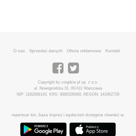
O nas
Sprzedaż danych
Oferta reklamowa
Kontakt
Copyright by coigdzie.pl sp. z o.o.
ul. Nowogrodzka 31, 00-511 Warszawa
NIP: 1182006143, KRS: 0000335060, REGON: 141962729
repertuar kin, baza imprez i wydarzeń dostępne również w: