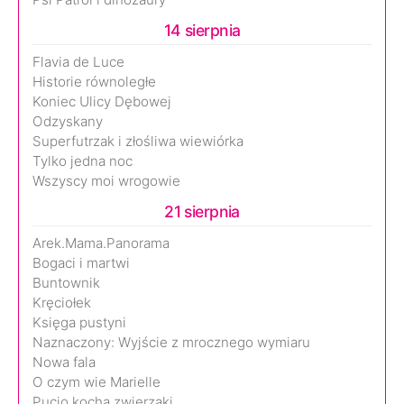
14 sierpnia
Flavia de Luce
Historie równoległe
Koniec Ulicy Dębowej
Odzyskany
Superfutrzak i złośliwa wiewiórka
Tylko jedna noc
Wszyscy moi wrogowie
21 sierpnia
Arek.Mama.Panorama
Bogaci i martwi
Buntownik
Kręciołek
Księga pustyni
Naznaczony: Wyjście z mrocznego wymiaru
Nowa fala
O czym wie Marielle
Pucio kocha zwierzaki