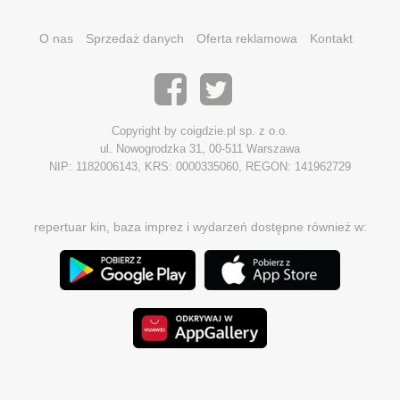
O nas
Sprzedaż danych
Oferta reklamowa
Kontakt
Copyright by coigdzie.pl sp. z o.o.
ul. Nowogrodzka 31, 00-511 Warszawa
NIP: 1182006143, KRS: 0000335060, REGON: 141962729
repertuar kin, baza imprez i wydarzeń dostępne również w: