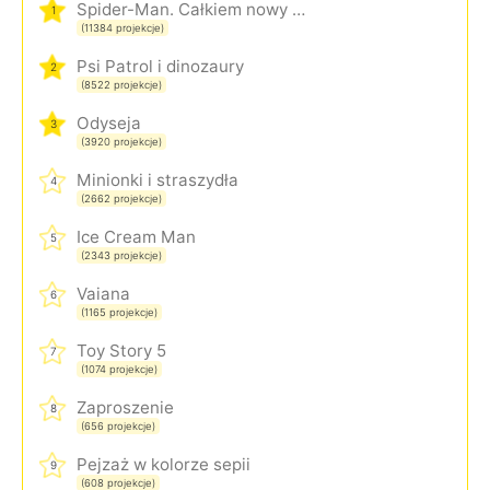
Spider-Man. Całkiem nowy dzień
1
(11384 projekcje)
Psi Patrol i dinozaury
2
(8522 projekcje)
Odyseja
3
(3920 projekcje)
Minionki i straszydła
4
(2662 projekcje)
Ice Cream Man
5
(2343 projekcje)
Vaiana
6
(1165 projekcje)
Toy Story 5
7
(1074 projekcje)
Zaproszenie
8
(656 projekcje)
Pejzaż w kolorze sepii
9
(608 projekcje)