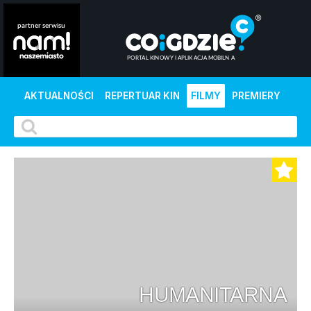
AKTUALNOŚCI
REPERTUAR KIN
FILMY
PREMIERY
HUMANITARNA