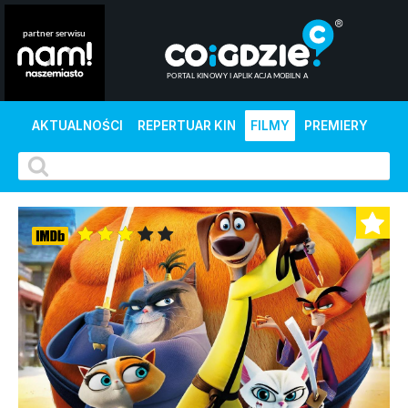
AKTUALNOŚCI
REPERTUAR KIN
FILMY
PREMIERY