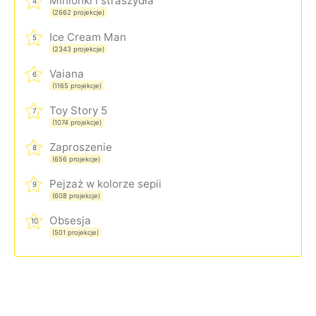
Minionki i straszydła
4
(2662 projekcje)
Ice Cream Man
5
(2343 projekcje)
Vaiana
6
(1165 projekcje)
Toy Story 5
7
(1074 projekcje)
Zaproszenie
8
(656 projekcje)
Pejzaż w kolorze sepii
9
(608 projekcje)
Obsesja
10
(501 projekcje)