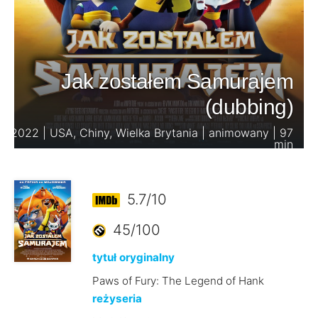
Jak zostałem Samurajem
(dubbing)
2022 | USA, Chiny, Wielka Brytania | animowany | 97
min
5.7/10
45/100
tytuł oryginalny
Paws of Fury: The Legend of Hank
reżyseria