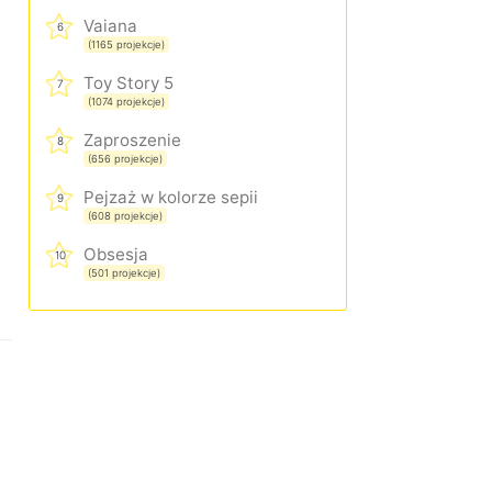
Vaiana
6
(1165 projekcje)
Toy Story 5
7
(1074 projekcje)
Zaproszenie
8
(656 projekcje)
Pejzaż w kolorze sepii
9
(608 projekcje)
Obsesja
10
(501 projekcje)