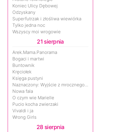
Koniec Ulicy Dębowej
Odzyskany
Superfutrzak i złośliwa wiewiórka
Tylko jedna noc
Wszyscy moi wrogowie
21 sierpnia
Arek.Mama.Panorama
Bogaci i martwi
Buntownik
Kręciołek
Księga pustyni
Naznaczony: Wyjście z mrocznego wymiaru
Nowa fala
O czym wie Marielle
Pucio kocha zwierzaki
Vivaldi i ja
Wrong Girls
28 sierpnia