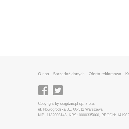
O nas
Sprzedaż danych
Oferta reklamowa
K
Copyright by coigdzie.pl sp. z o.o.
ul. Nowogrodzka 31, 00-511 Warszawa
NIP: 1182006143, KRS: 0000335060, REGON: 14196