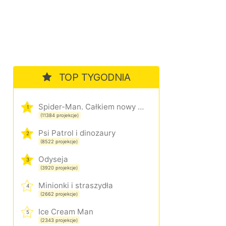
TOP TYGODNIA
Spider-Man. Całkiem nowy dzień
1
(11384 projekcje)
Psi Patrol i dinozaury
2
(8522 projekcje)
Odyseja
3
(3920 projekcje)
Minionki i straszydła
4
(2662 projekcje)
Ice Cream Man
5
(2343 projekcje)