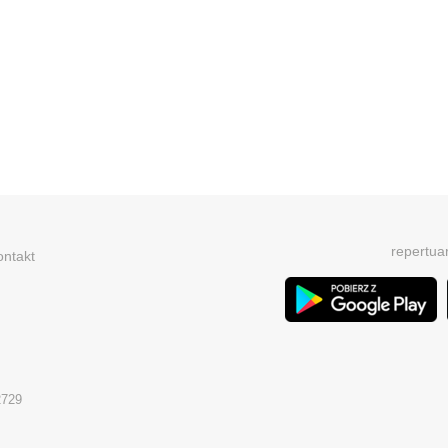
repertua
ontakt
2729