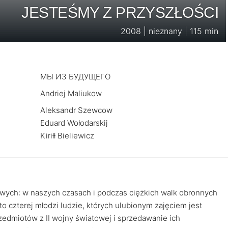
JESTEŚMY Z PRZYSZŁOŚCI
2008 | nieznany | 115 min
МЫ ИЗ БУДУЩЕГО
Andriej Maliukow
Aleksandr Szewcow
Eduard Wołodarskij
Kiriłł Bieliewicz
owych: w naszych czasach i podczas ciężkich walk obronnych
o czterej młodzi ludzie, których ulubionym zajęciem jest
dmiotów z II wojny światowej i sprzedawanie ich