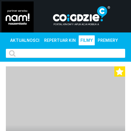
AKTUALNOŚCI
REPERTUAR KIN
FILMY
PREMIERY