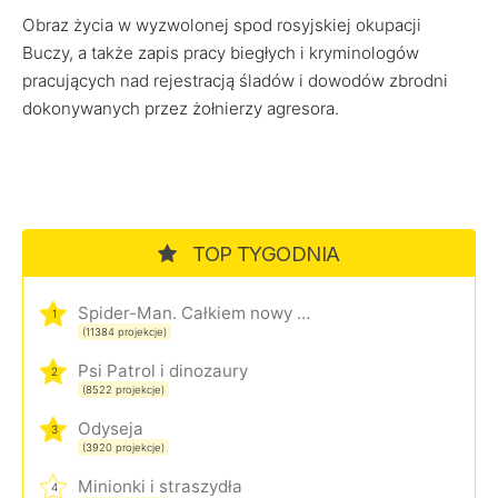
Obraz życia w wyzwolonej spod rosyjskiej okupacji
Buczy, a także zapis pracy biegłych i kryminologów
pracujących nad rejestracją śladów i dowodów zbrodni
dokonywanych przez żołnierzy agresora.
TOP TYGODNIA
Spider-Man. Całkiem nowy dzień
1
(11384 projekcje)
Psi Patrol i dinozaury
2
(8522 projekcje)
Odyseja
3
(3920 projekcje)
Minionki i straszydła
4