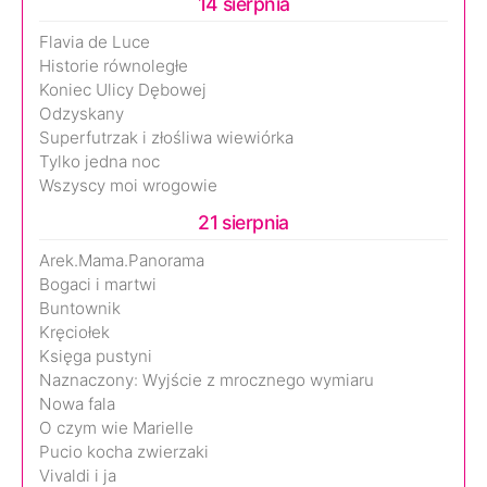
14 sierpnia
Flavia de Luce
Historie równoległe
Koniec Ulicy Dębowej
Odzyskany
Superfutrzak i złośliwa wiewiórka
Tylko jedna noc
Wszyscy moi wrogowie
21 sierpnia
Arek.Mama.Panorama
Bogaci i martwi
Buntownik
Kręciołek
Księga pustyni
Naznaczony: Wyjście z mrocznego wymiaru
Nowa fala
O czym wie Marielle
Pucio kocha zwierzaki
Vivaldi i ja