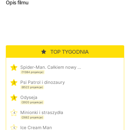
Opis filmu
TOP TYGODNIA
Spider-Man. Całkiem nowy dzień
1
(11384 projekcje)
Psi Patrol i dinozaury
2
(8522 projekcje)
Odyseja
3
(3920 projekcje)
Minionki i straszydła
4
(2662 projekcje)
Ice Cream Man
5