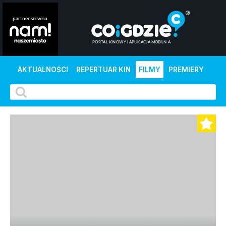
AKTUALNOŚCI
REPERTUAR KIN
FILMY
PREMIERY