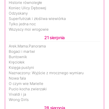
Historie równoległe
Koniec Ulicy Dębowej
Odzyskany
Superfutrzak i złośliwa wiewiórka
Tylko jedna noc
Wszyscy moi wrogowie
21 sierpnia
Arek.Mama.Panorama
Bogaci i martwi
Buntownik
Kręciołek
Księga pustyni
Naznaczony: Wyjście z mrocznego wymiaru
Nowa fala
O czym wie Marielle
Pucio kocha zwierzaki
Vivaldi i ja
Wrong Girls
28 sierpnia