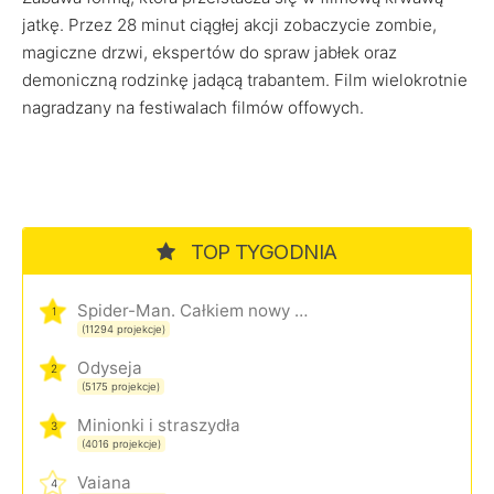
jatkę. Przez 28 minut ciągłej akcji zobaczycie zombie,
magiczne drzwi, ekspertów do spraw jabłek oraz
demoniczną rodzinkę jadącą trabantem. Film wielokrotnie
nagradzany na festiwalach filmów offowych.
TOP TYGODNIA
Spider-Man. Całkiem nowy dzień
1
(11294 projekcje)
Odyseja
2
(5175 projekcje)
Minionki i straszydła
3
(4016 projekcje)
Vaiana
4