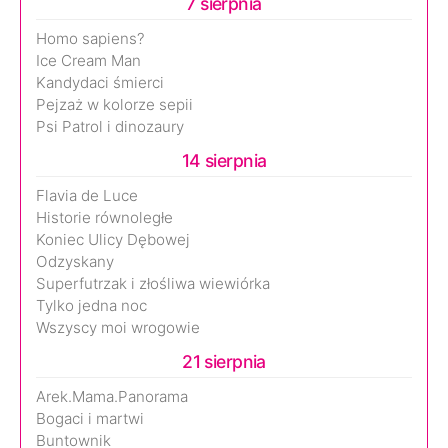
7 sierpnia
Homo sapiens?
Ice Cream Man
Kandydaci śmierci
Pejzaż w kolorze sepii
Psi Patrol i dinozaury
14 sierpnia
Flavia de Luce
Historie równoległe
Koniec Ulicy Dębowej
Odzyskany
Superfutrzak i złośliwa wiewiórka
Tylko jedna noc
Wszyscy moi wrogowie
21 sierpnia
Arek.Mama.Panorama
Bogaci i martwi
Buntownik