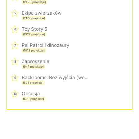
(2423 projekcje)
Ekipa zwierzaków
5
(2179 projekcje)
Toy Story 5
6
(1927 projekcje)
Psi Patrol i dinozaury
7
(1013 projekcje)
Zaproszenie
8
(947 projekcje)
Backrooms. Bez wyjścia (wersja rozszerzona)
9
(691 projekcje)
Obsesja
10
(609 projekcje)