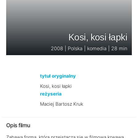
Kosi, kosi łapki
2008 | Polska | komedia | 28 min
tytuł oryginalny
Kosi, kosi łapki
reżyseria
Maciej Bartosz Kruk
Opis filmu
Zabawa formą, która przeistacza się w filmową krwawą