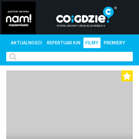
AKTUALNOŚCI
REPERTUAR KIN
FILMY
PREMIERY