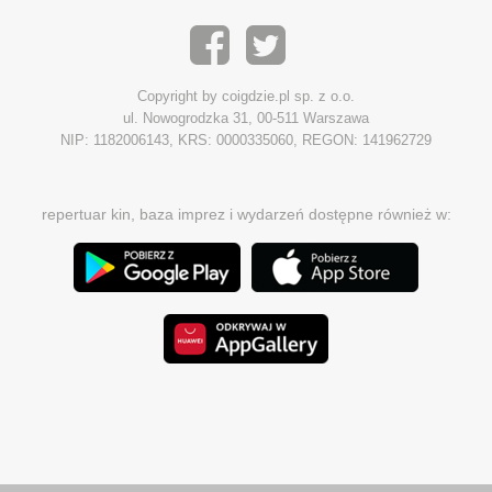
Copyright by coigdzie.pl sp. z o.o.
ul. Nowogrodzka 31, 00-511 Warszawa
NIP: 1182006143, KRS: 0000335060, REGON: 141962729
repertuar kin, baza imprez i wydarzeń dostępne również w: