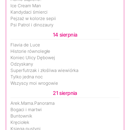
Ice Cream Man
Kandydaci śmierci
Pejzaż w kolorze sepii
Psi Patrol i dinozaury
14 sierpnia
Flavia de Luce
Historie równoległe
Koniec Ulicy Dębowej
Odzyskany
Superfutrzak i złośliwa wiewiórka
Tylko jedna noc
Wszyscy moi wrogowie
21 sierpnia
Arek.Mama.Panorama
Bogaci i martwi
Buntownik
Kręciołek
Księga pustyni