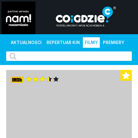
AKTUALNOŚCI
REPERTUAR KIN
FILMY
PREMIERY