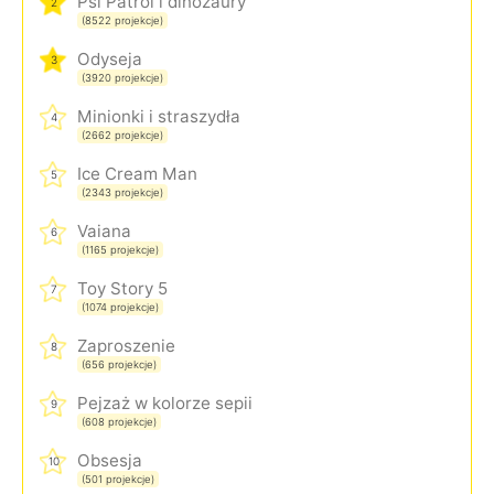
Psi Patrol i dinozaury
2
(8522 projekcje)
Odyseja
3
(3920 projekcje)
Minionki i straszydła
4
(2662 projekcje)
Ice Cream Man
5
(2343 projekcje)
Vaiana
6
(1165 projekcje)
Toy Story 5
7
(1074 projekcje)
Zaproszenie
8
(656 projekcje)
Pejzaż w kolorze sepii
9
(608 projekcje)
Obsesja
10
(501 projekcje)