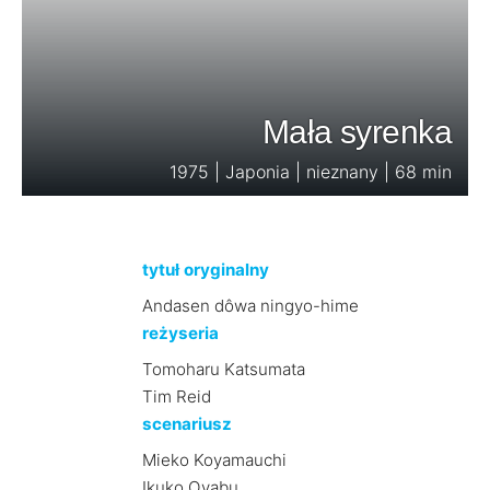
Mała syrenka
1975 | Japonia | nieznany | 68 min
tytuł oryginalny
Andasen dôwa ningyo-hime
reżyseria
Tomoharu Katsumata
Tim Reid
scenariusz
Mieko Koyamauchi
Ikuko Oyabu