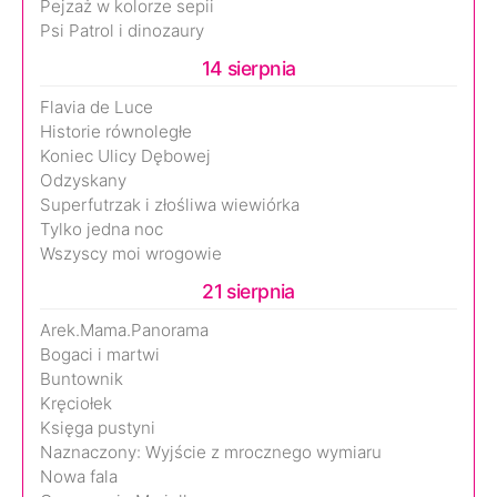
Pejzaż w kolorze sepii
Psi Patrol i dinozaury
14 sierpnia
Flavia de Luce
Historie równoległe
Koniec Ulicy Dębowej
Odzyskany
Superfutrzak i złośliwa wiewiórka
Tylko jedna noc
Wszyscy moi wrogowie
21 sierpnia
Arek.Mama.Panorama
Bogaci i martwi
Buntownik
Kręciołek
Księga pustyni
Naznaczony: Wyjście z mrocznego wymiaru
Nowa fala