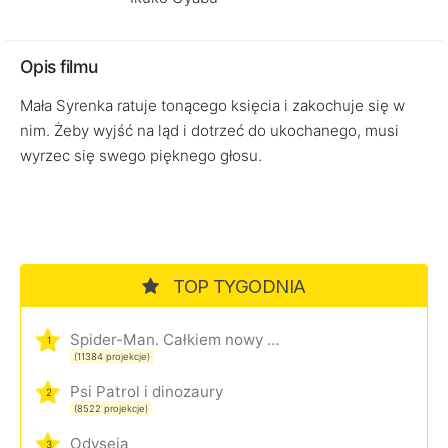
Opis filmu
Mała Syrenka ratuje tonącego księcia i zakochuje się w
nim. Żeby wyjść na ląd i dotrzeć do ukochanego, musi
wyrzec się swego pięknego głosu.
TOP TYGODNIA
Spider-Man. Całkiem nowy dzień
1
(11384 projekcje)
Psi Patrol i dinozaury
2
(8522 projekcje)
Odyseja
3