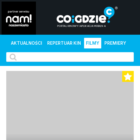
AKTUALNOŚCI
REPERTUAR KIN
FILMY
PREMIERY