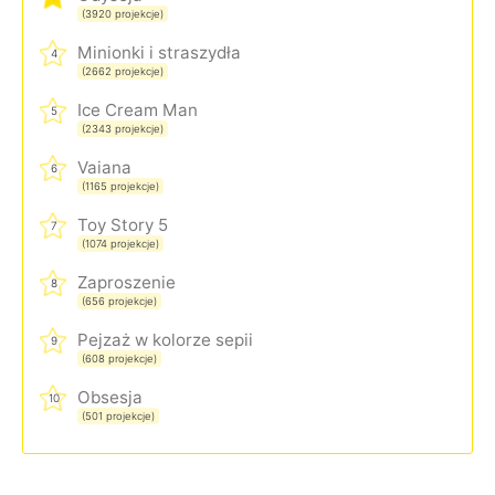
(3920 projekcje)
Minionki i straszydła
4
(2662 projekcje)
Ice Cream Man
5
(2343 projekcje)
Vaiana
6
(1165 projekcje)
Toy Story 5
7
(1074 projekcje)
Zaproszenie
8
(656 projekcje)
Pejzaż w kolorze sepii
9
(608 projekcje)
Obsesja
10
(501 projekcje)