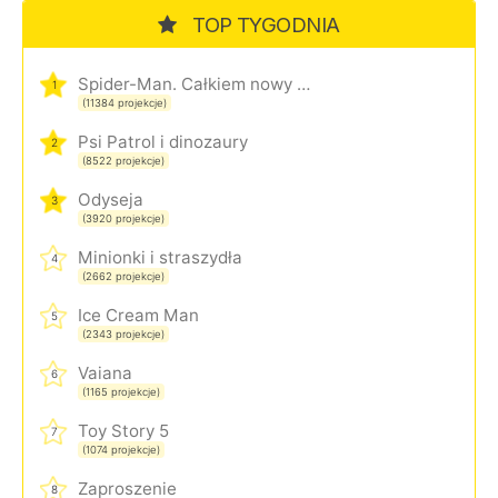
TOP TYGODNIA
Spider-Man. Całkiem nowy dzień
1
(11384 projekcje)
Psi Patrol i dinozaury
2
(8522 projekcje)
Odyseja
3
(3920 projekcje)
Minionki i straszydła
4
(2662 projekcje)
Ice Cream Man
5
(2343 projekcje)
Vaiana
6
(1165 projekcje)
Toy Story 5
7
(1074 projekcje)
Zaproszenie
8