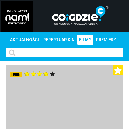
AKTUALNOŚCI
REPERTUAR KIN
FILMY
PREMIERY