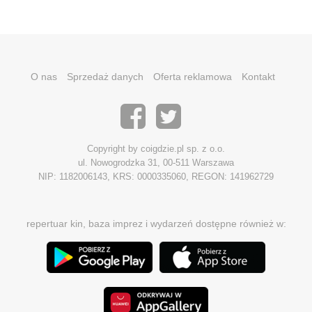
O nas
Sprzedaż danych
Oferta reklamowa
Kontakt
Copyright by coigdzie.pl sp. z o.o.
ul. Nowogrodzka 31, 00-511 Warszawa
NIP: 1182006143, KRS: 0000335060, REGON: 141962729
repertuar kin, baza imprez i wydarzeń dostępne również w: