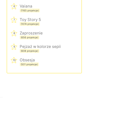
Vaiana
6
(1165 projekcje)
Toy Story 5
7
(1074 projekcje)
Zaproszenie
8
(656 projekcje)
Pejzaż w kolorze sepii
9
(608 projekcje)
Obsesja
10
(501 projekcje)