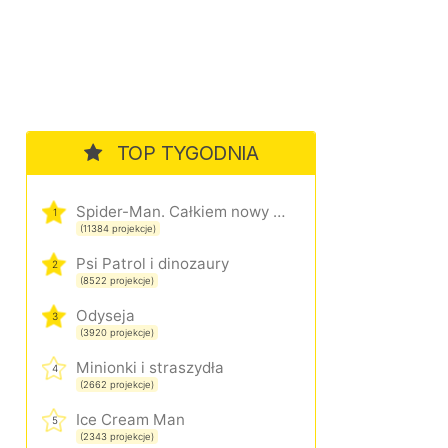
TOP TYGODNIA
Spider-Man. Całkiem nowy dzień
1
(11384 projekcje)
Psi Patrol i dinozaury
2
(8522 projekcje)
Odyseja
3
(3920 projekcje)
Minionki i straszydła
4
(2662 projekcje)
Ice Cream Man
5
(2343 projekcje)