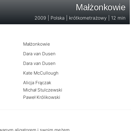
Małżonkowie
2009 | Polska | krótkometrażowy | 12 min
Małżonkowie
Dara van Dusen
Dara van Dusen
Kate McCullough
Alicja Frączak
Michał Stulczewski
Paweł Królikowski
iwanym aligatorem i swoim mężem.