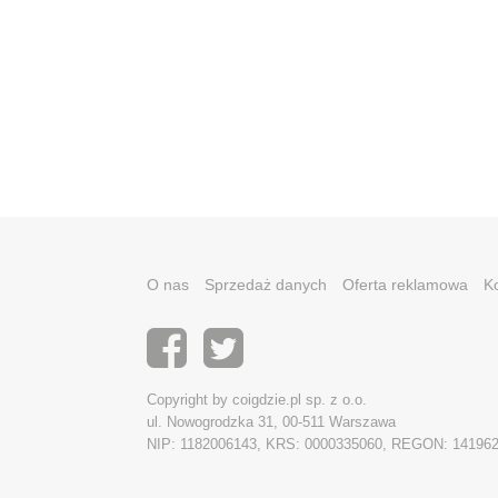
O nas
Sprzedaż danych
Oferta reklamowa
K
Copyright by coigdzie.pl sp. z o.o.
ul. Nowogrodzka 31, 00-511 Warszawa
NIP: 1182006143, KRS: 0000335060, REGON: 14196