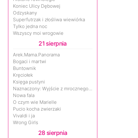
Koniec Ulicy Dębowej
Odzyskany
Superfutrzak i złośliwa wiewiórka
Tylko jedna noc
Wszyscy moi wrogowie
21 sierpnia
Arek.Mama.Panorama
Bogaci i martwi
Buntownik
Kręciołek
Księga pustyni
Naznaczony: Wyjście z mrocznego wymiaru
Nowa fala
O czym wie Marielle
Pucio kocha zwierzaki
Vivaldi i ja
Wrong Girls
28 sierpnia