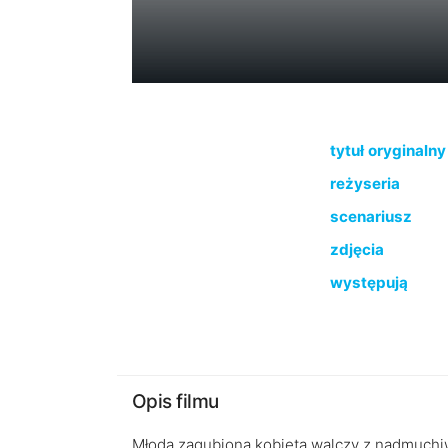
tytuł oryginalny
reżyseria
scenariusz
zdjęcia
występują
Opis filmu
Młoda zagubiona kobieta walczy z nadmuch