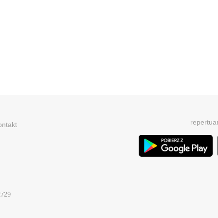
repertua
ontakt
2729