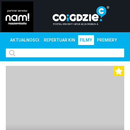
AKTUALNOŚCI
REPERTUAR KIN
FILMY
PREMIERY