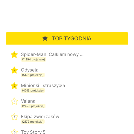
TOP TYGODNIA
Spider-Man. Całkiem nowy dzień
1
(11294 projekcje)
Odyseja
2
(5175 projekcje)
Minionki i straszydła
3
(4016 projekcje)
Vaiana
4
(2423 projekcje)
Ekipa zwierzaków
5
(2179 projekcje)
Toy Story 5
6