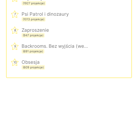
(1927 projekcje)
Psi Patrol i dinozaury
7
(1013 projekcje)
Zaproszenie
8
(947 projekcje)
Backrooms. Bez wyjścia (wersja rozszerzona)
9
(691 projekcje)
Obsesja
10
(609 projekcje)