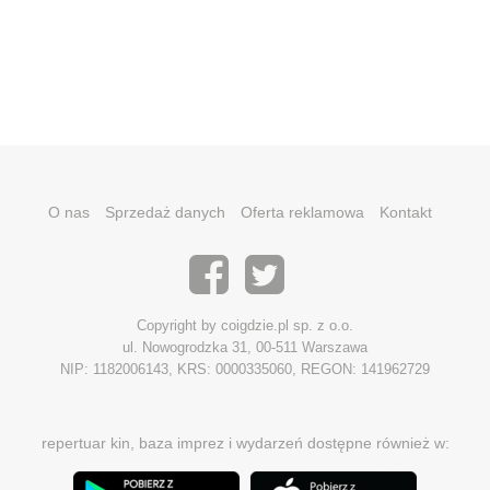
O nas
Sprzedaż danych
Oferta reklamowa
Kontakt
Copyright by coigdzie.pl sp. z o.o.
ul. Nowogrodzka 31, 00-511 Warszawa
NIP: 1182006143, KRS: 0000335060, REGON: 141962729
repertuar kin, baza imprez i wydarzeń dostępne również w: