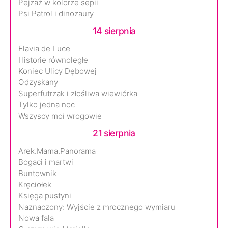
Pejzaż w kolorze sepii
Psi Patrol i dinozaury
14 sierpnia
Flavia de Luce
Historie równoległe
Koniec Ulicy Dębowej
Odzyskany
Superfutrzak i złośliwa wiewiórka
Tylko jedna noc
Wszyscy moi wrogowie
21 sierpnia
Arek.Mama.Panorama
Bogaci i martwi
Buntownik
Kręciołek
Księga pustyni
Naznaczony: Wyjście z mrocznego wymiaru
Nowa fala