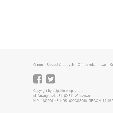
O nas
Sprzedaż danych
Oferta reklamowa
K
Copyright by coigdzie.pl sp. z o.o.
ul. Nowogrodzka 31, 00-511 Warszawa
NIP: 1182006143, KRS: 0000335060, REGON: 14196