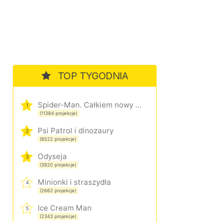
TOP TYGODNIA
Spider-Man. Całkiem nowy dzień
1
(11384 projekcje)
Psi Patrol i dinozaury
2
(8522 projekcje)
Odyseja
3
(3920 projekcje)
Minionki i straszydła
4
(2662 projekcje)
Ice Cream Man
5
(2343 projekcje)