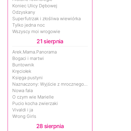
Koniec Ulicy Dębowej
Odzyskany
Superfutrzak i złośliwa wiewiórka
Tylko jedna noc
Wszyscy moi wrogowie
21 sierpnia
Arek.Mama.Panorama
Bogaci i martwi
Buntownik
Kręciołek
Księga pustyni
Naznaczony: Wyjście z mrocznego wymiaru
Nowa fala
O czym wie Marielle
Pucio kocha zwierzaki
Vivaldi i ja
Wrong Girls
28 sierpnia