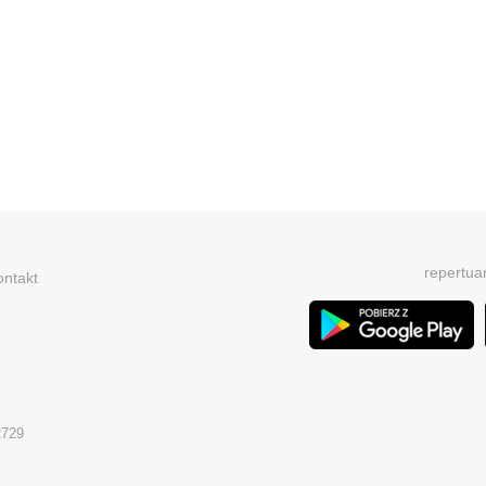
repertua
ontakt
2729