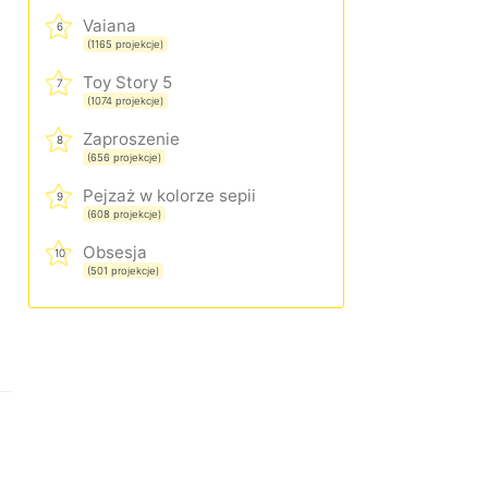
Vaiana
6
(1165 projekcje)
Toy Story 5
7
(1074 projekcje)
Zaproszenie
8
(656 projekcje)
Pejzaż w kolorze sepii
9
(608 projekcje)
Obsesja
10
(501 projekcje)