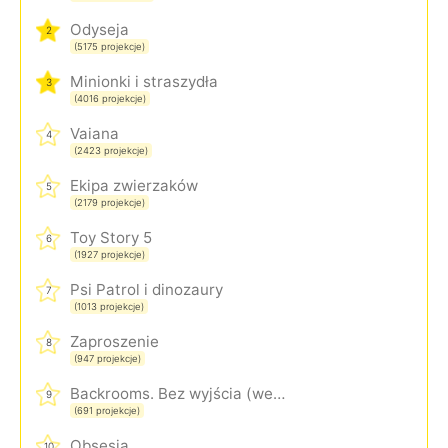
Odyseja
2
(5175 projekcje)
Minionki i straszydła
3
(4016 projekcje)
Vaiana
4
(2423 projekcje)
Ekipa zwierzaków
5
(2179 projekcje)
Toy Story 5
6
(1927 projekcje)
Psi Patrol i dinozaury
7
(1013 projekcje)
Zaproszenie
8
(947 projekcje)
Backrooms. Bez wyjścia (wersja rozszerzona)
9
(691 projekcje)
Obsesja
10