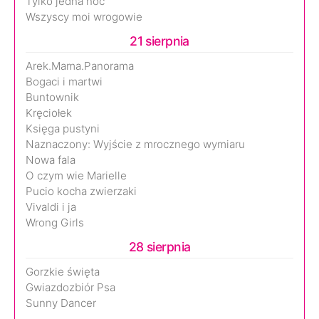
Tylko jedna noc
Wszyscy moi wrogowie
21 sierpnia
Arek.Mama.Panorama
Bogaci i martwi
Buntownik
Kręciołek
Księga pustyni
Naznaczony: Wyjście z mrocznego wymiaru
Nowa fala
O czym wie Marielle
Pucio kocha zwierzaki
Vivaldi i ja
Wrong Girls
28 sierpnia
Gorzkie święta
Gwiazdozbiór Psa
Sunny Dancer