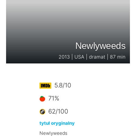
Newlyweeds
2013 | USA | dramat | 87 min
5.8/10
71%
62/100
tytuł oryginalny
Newlyweeds