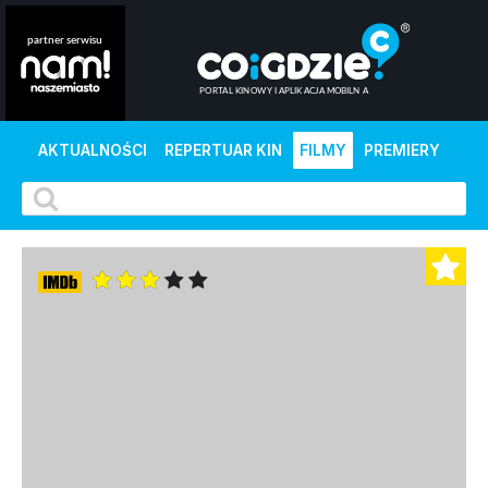
AKTUALNOŚCI
REPERTUAR KIN
FILMY
PREMIERY