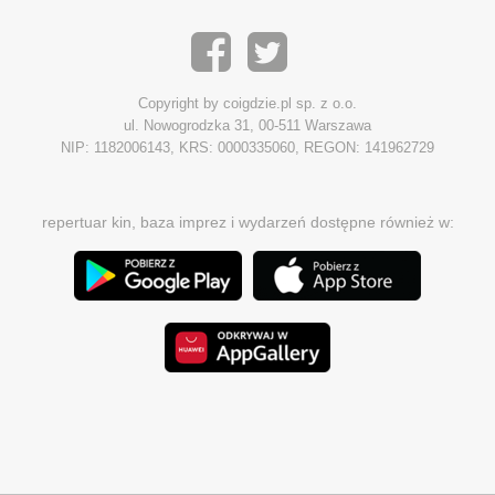
Copyright by coigdzie.pl sp. z o.o.
ul. Nowogrodzka 31, 00-511 Warszawa
NIP: 1182006143, KRS: 0000335060, REGON: 141962729
repertuar kin, baza imprez i wydarzeń dostępne również w: