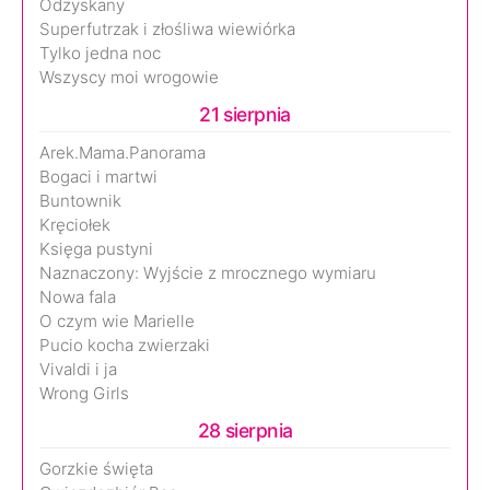
Odzyskany
Superfutrzak i złośliwa wiewiórka
Tylko jedna noc
Wszyscy moi wrogowie
21 sierpnia
Arek.Mama.Panorama
Bogaci i martwi
Buntownik
Kręciołek
Księga pustyni
Naznaczony: Wyjście z mrocznego wymiaru
Nowa fala
O czym wie Marielle
Pucio kocha zwierzaki
Vivaldi i ja
Wrong Girls
28 sierpnia
Gorzkie święta