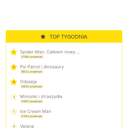
TOP TYGODNIA
Spider-Man. Całkiem nowy dzień
1
(11384 projekcje)
Psi Patrol i dinozaury
2
(8522 projekcje)
Odyseja
3
(3920 projekcje)
Minionki i straszydła
4
(2662 projekcje)
Ice Cream Man
5
(2343 projekcje)
Vaiana
6