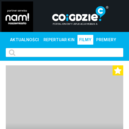
AKTUALNOŚCI
REPERTUAR KIN
FILMY
PREMIERY