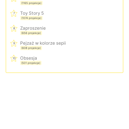
(1165 projekcje)
Toy Story 5
7
(1074 projekcje)
Zaproszenie
8
(656 projekcje)
Pejzaż w kolorze sepii
9
(608 projekcje)
Obsesja
10
(501 projekcje)