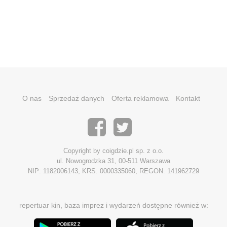
O nas
Sprzedaż danych
Oferta reklamowa
Kontakt
Copyright by coigdzie.pl sp. z o.o.
ul. Nowogrodzka 31, 00-511 Warszawa
NIP: 1182006143, KRS: 0000335060, REGON: 141962729
repertuar kin, baza imprez i wydarzeń dostępne również w: