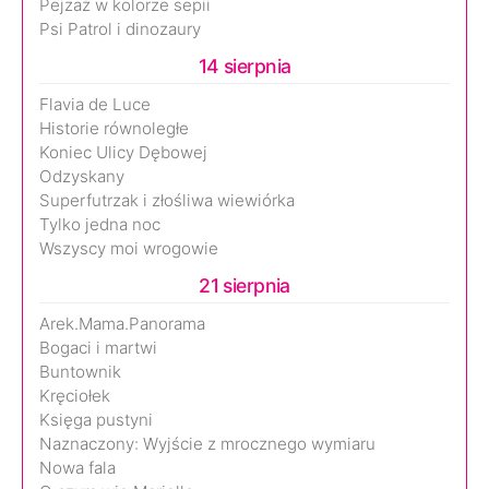
Pejzaż w kolorze sepii
Psi Patrol i dinozaury
14 sierpnia
Flavia de Luce
Historie równoległe
Koniec Ulicy Dębowej
Odzyskany
Superfutrzak i złośliwa wiewiórka
Tylko jedna noc
Wszyscy moi wrogowie
21 sierpnia
Arek.Mama.Panorama
Bogaci i martwi
Buntownik
Kręciołek
Księga pustyni
Naznaczony: Wyjście z mrocznego wymiaru
Nowa fala