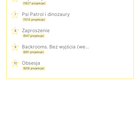
(1927 projekcje)
Psi Patrol i dinozaury
7
(1013 projekcje)
Zaproszenie
8
(947 projekcje)
Backrooms. Bez wyjścia (wersja rozszerzona)
9
(691 projekcje)
Obsesja
10
(609 projekcje)