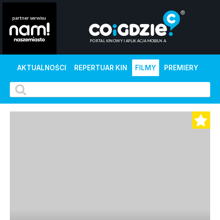
AKTUALNOŚCI
REPERTUAR KIN
FILMY
PREMIERY