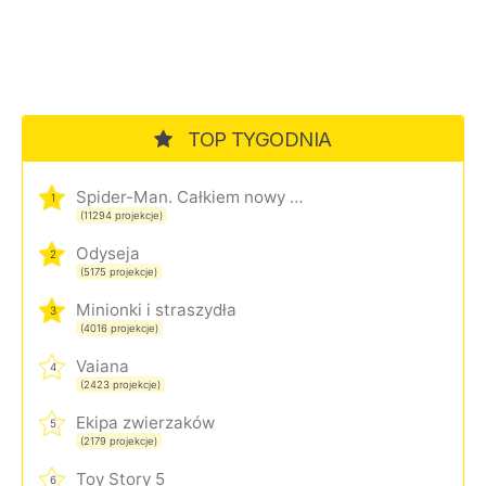
TOP TYGODNIA
Spider-Man. Całkiem nowy dzień
1
(11294 projekcje)
Odyseja
2
(5175 projekcje)
Minionki i straszydła
3
(4016 projekcje)
Vaiana
4
(2423 projekcje)
Ekipa zwierzaków
5
(2179 projekcje)
Toy Story 5
6