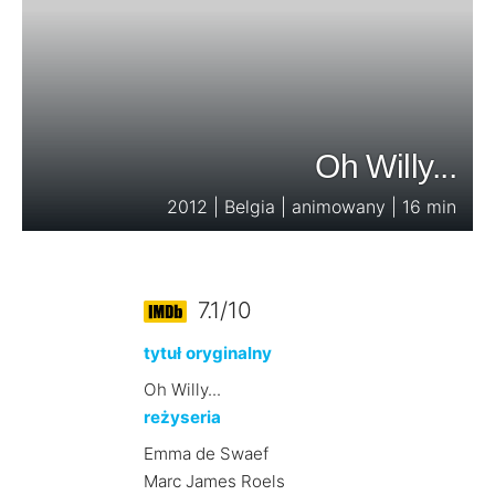
Oh Willy...
2012 | Belgia | animowany | 16 min
7.1/10
tytuł oryginalny
Oh Willy...
reżyseria
Emma de Swaef
Marc James Roels