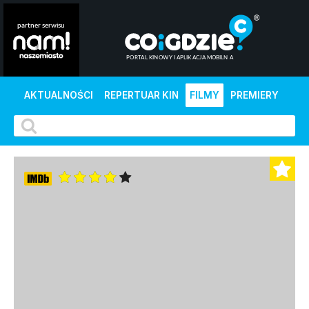
AKTUALNOŚCI
REPERTUAR KIN
FILMY
PREMIERY