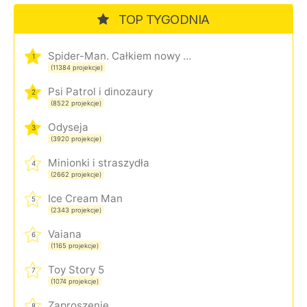
TOP TYGODNIA
Spider-Man. Całkiem nowy dzień
1
(11384 projekcje)
Psi Patrol i dinozaury
2
(8522 projekcje)
Odyseja
3
(3920 projekcje)
Minionki i straszydła
4
(2662 projekcje)
Ice Cream Man
5
(2343 projekcje)
Vaiana
6
(1165 projekcje)
Toy Story 5
7
(1074 projekcje)
Zaproszenie
8