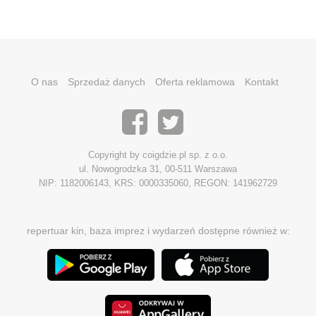
O nas
Sprzedaż danych
Oferta reklamowa
Kontakt
Copyright by coigdzie.pl sp. z o.o.
ul. Nowogrodzka 31, 00-511 Warszawa
NIP: 1182006143, KRS: 0000335060, REGON: 141962729
repertuar kin, baza imprez i wydarzeń dostępne również w: