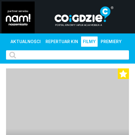
AKTUALNOŚCI
REPERTUAR KIN
FILMY
PREMIERY