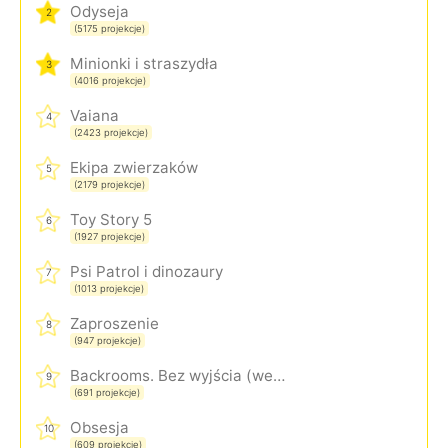
Odyseja
2
(5175 projekcje)
Minionki i straszydła
3
(4016 projekcje)
Vaiana
4
(2423 projekcje)
Ekipa zwierzaków
5
(2179 projekcje)
Toy Story 5
6
(1927 projekcje)
Psi Patrol i dinozaury
7
(1013 projekcje)
Zaproszenie
8
(947 projekcje)
Backrooms. Bez wyjścia (wersja rozszerzona)
9
(691 projekcje)
Obsesja
10
(609 projekcje)