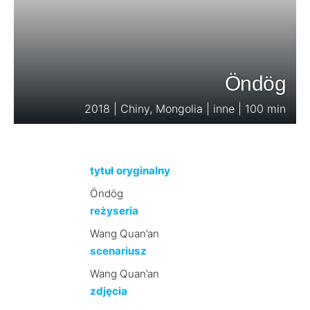
Öndög
2018 | Chiny, Mongolia | inne | 100 min
tytuł oryginalny
Öndög
reżyseria
Wang Quan’an
scenariusz
Wang Quan’an
zdjęcia