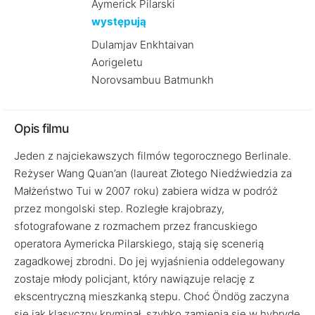
Aymerick Pilarski
występują
Dulamjav Enkhtaivan
Aorigeletu
Norovsambuu Batmunkh
Opis filmu
Jeden z najciekawszych filmów tegorocznego Berlinale.
Reżyser Wang Quan’an (laureat Złotego Niedźwiedzia za
Małżeństwo Tui w 2007 roku) zabiera widza w podróż
przez mongolski step. Rozległe krajobrazy,
sfotografowane z rozmachem przez francuskiego
operatora Aymericka Pilarskiego, stają się scenerią
zagadkowej zbrodni. Do jej wyjaśnienia oddelegowany
zostaje młody policjant, który nawiązuje relację z
ekscentryczną mieszkanką stepu. Choć Öndög zaczyna
się jak klasyczny kryminał, szybko zamienia się w hybrydę