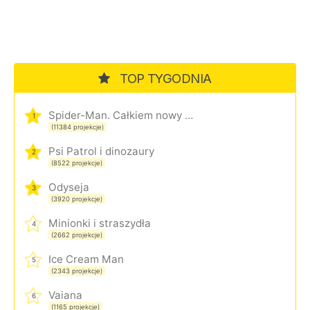
TOP TYGODNIA
Spider-Man. Całkiem nowy dzień
1
(11384 projekcje)
Psi Patrol i dinozaury
2
(8522 projekcje)
Odyseja
3
(3920 projekcje)
Minionki i straszydła
4
(2662 projekcje)
Ice Cream Man
5
(2343 projekcje)
Vaiana
6
(1165 projekcje)