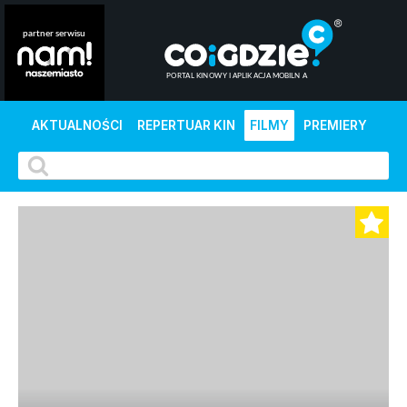
AKTUALNOŚCI
REPERTUAR KIN
FILMY
PREMIERY