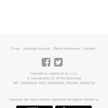
O nas
Sprzedaż danych
Oferta reklamowa
Kontakt
Copyright by coigdzie.pl sp. z o.o.
ul. Nowogrodzka 31, 00-511 Warszawa
NIP: 1182006143, KRS: 0000335060, REGON: 141962729
repertuar kin, baza imprez i wydarzeń dostępne również w: