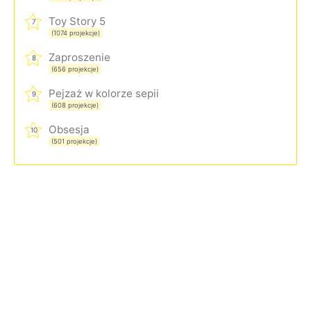
Toy Story 5
7
(1074 projekcje)
Zaproszenie
8
(656 projekcje)
Pejzaż w kolorze sepii
9
(608 projekcje)
Obsesja
10
(501 projekcje)