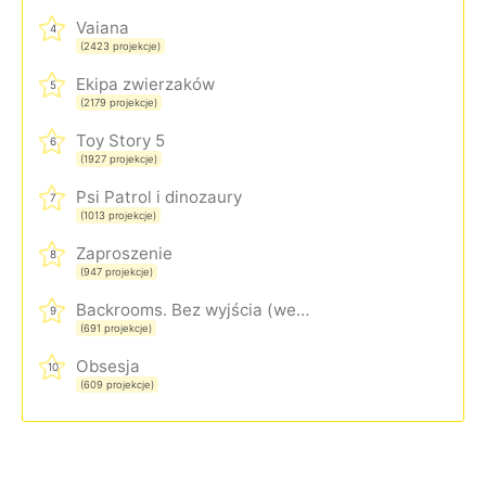
Vaiana
4
(2423 projekcje)
Ekipa zwierzaków
5
(2179 projekcje)
Toy Story 5
6
(1927 projekcje)
Psi Patrol i dinozaury
7
(1013 projekcje)
Zaproszenie
8
(947 projekcje)
Backrooms. Bez wyjścia (wersja rozszerzona)
9
(691 projekcje)
Obsesja
10
(609 projekcje)