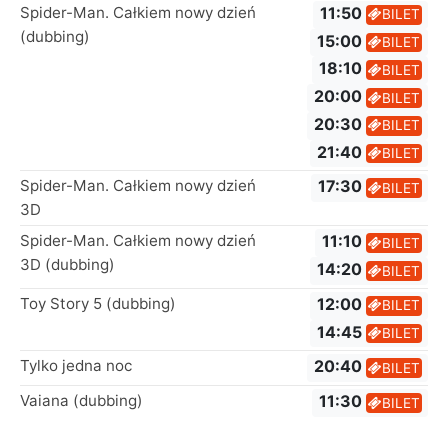
Spider-Man. Całkiem nowy dzień
11:50
BILET
(dubbing)
15:00
BILET
18:10
BILET
20:00
BILET
20:30
BILET
21:40
BILET
Spider-Man. Całkiem nowy dzień
17:30
BILET
3D
Spider-Man. Całkiem nowy dzień
11:10
BILET
3D (dubbing)
14:20
BILET
Toy Story 5 (dubbing)
12:00
BILET
14:45
BILET
Tylko jedna noc
20:40
BILET
Vaiana (dubbing)
11:30
BILET