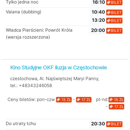
Tylko jedna noc
16:10
BILET
Vaiana (dubbing)
10:40
BILET
13:20
BILET
Władca Pierścieni: Powrót Króla
20:00
BILET
(wersja rozszerzona)
Kino Studyjne OKF Iluzja w Częstochowie
czestochowa, Al. Najświętszej Maryi Panny,
tel.: +48343246058
Ceny biletów: pon-czw
-
pt-nd
15 ZŁ
17 ZŁ
15 ZŁ
-
17 ZŁ
Do utraty tchu
20:30
BILET