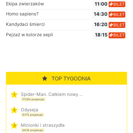
Ekipa zwierzaków
11:00
BILET
Homo sapiens?
14:30
BILET
Kandydaci śmierci
16:20
BILET
Pejzaż w kolorze sepii
18:15
BILET
TOP TYGODNIA
Spider-Man. Całkiem nowy dzień
1
(11294 projekcje)
Odyseja
2
(5175 projekcje)
Minionki i straszydła
3
(4016 projekcje)