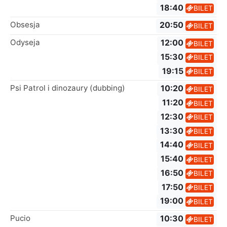
18:40
BILET
Obsesja
20:50
BILET
Odyseja
12:00
BILET
15:30
BILET
19:15
BILET
Psi Patrol i dinozaury (dubbing)
10:20
BILET
11:20
BILET
12:30
BILET
13:30
BILET
14:40
BILET
15:40
BILET
16:50
BILET
17:50
BILET
19:00
BILET
Pucio
10:30
BILET