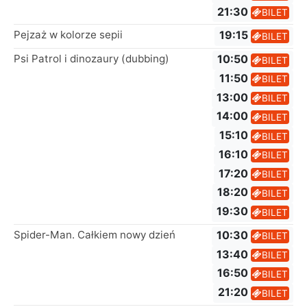
21:30
BILET
Pejzaż w kolorze sepii
19:15
BILET
Psi Patrol i dinozaury (dubbing)
10:50
BILET
11:50
BILET
13:00
BILET
14:00
BILET
15:10
BILET
16:10
BILET
17:20
BILET
18:20
BILET
19:30
BILET
Spider-Man. Całkiem nowy dzień
10:30
BILET
13:40
BILET
16:50
BILET
21:20
BILET