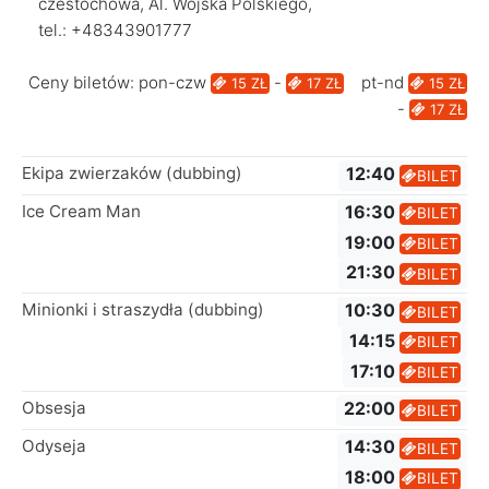
czestochowa, Al. Wojska Polskiego,
tel.: +48343901777
Ceny biletów: pon-czw
-
pt-nd
15 ZŁ
17 ZŁ
15 ZŁ
-
17 ZŁ
Ekipa zwierzaków (dubbing)
12:40
BILET
Ice Cream Man
16:30
BILET
19:00
BILET
21:30
BILET
Minionki i straszydła (dubbing)
10:30
BILET
14:15
BILET
17:10
BILET
Obsesja
22:00
BILET
Odyseja
14:30
BILET
18:00
BILET