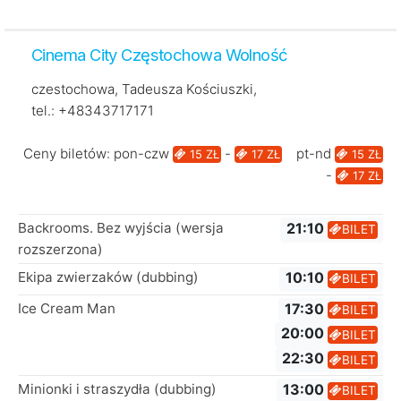
Cinema City Częstochowa Wolność
czestochowa, Tadeusza Kościuszki,
tel.: +48343717171
Ceny biletów: pon-czw
-
pt-nd
15 ZŁ
17 ZŁ
15 ZŁ
-
17 ZŁ
Backrooms. Bez wyjścia (wersja
21:10
BILET
rozszerzona)
Ekipa zwierzaków (dubbing)
10:10
BILET
Ice Cream Man
17:30
BILET
20:00
BILET
22:30
BILET
Minionki i straszydła (dubbing)
13:00
BILET