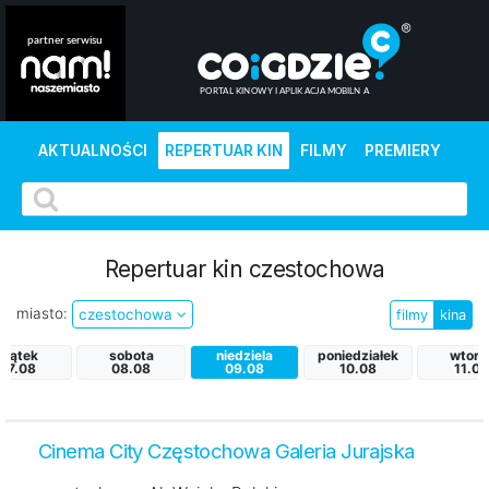
AKTUALNOŚCI
REPERTUAR KIN
FILMY
PREMIERY
Repertuar kin czestochowa
miasto:
czestochowa
filmy
kina
piątek
sobota
niedziela
poniedziałek
wtore
07.08
08.08
09.08
10.08
11.08
Cinema City Częstochowa Galeria Jurajska