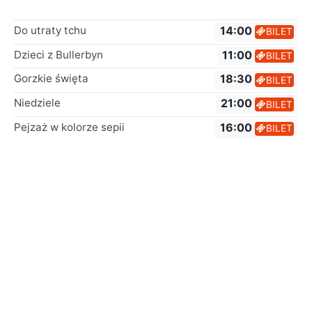
Do utraty tchu
14:00
BILET
Dzieci z Bullerbyn
11:00
BILET
Gorzkie święta
18:30
BILET
Niedziele
21:00
BILET
Pejzaż w kolorze sepii
16:00
BILET