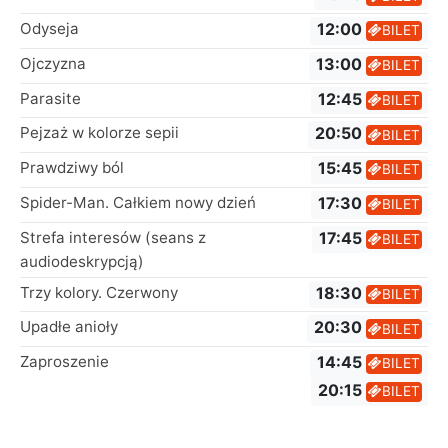
Odyseja
12:00
BILET
Ojczyzna
13:00
BILET
Parasite
12:45
BILET
Pejzaż w kolorze sepii
20:50
BILET
Prawdziwy ból
15:45
BILET
Spider-Man. Całkiem nowy dzień
17:30
BILET
Strefa interesów (seans z
17:45
BILET
audiodeskrypcją)
Trzy kolory. Czerwony
18:30
BILET
Upadłe anioły
20:30
BILET
Zaproszenie
14:45
BILET
20:15
BILET