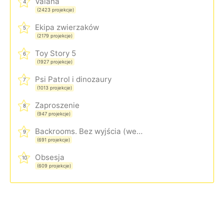
Vaiana
4
(2423 projekcje)
Ekipa zwierzaków
5
(2179 projekcje)
Toy Story 5
6
(1927 projekcje)
Psi Patrol i dinozaury
7
(1013 projekcje)
Zaproszenie
8
(947 projekcje)
Backrooms. Bez wyjścia (wersja rozszerzona)
9
(691 projekcje)
Obsesja
10
(609 projekcje)