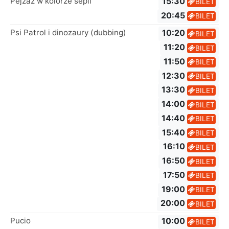
Pejzaż w kolorze sepii
15:30
BILET
20:45
BILET
Psi Patrol i dinozaury (dubbing)
10:20
BILET
11:20
BILET
11:50
BILET
12:30
BILET
13:30
BILET
14:00
BILET
14:40
BILET
15:40
BILET
16:10
BILET
16:50
BILET
17:50
BILET
19:00
BILET
20:00
BILET
Pucio
10:00
BILET