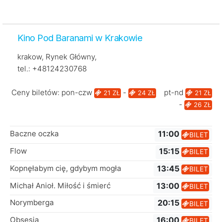
Kino Pod Baranami w Krakowie
krakow, Rynek Główny,
tel.: +48124230768
Ceny biletów: pon-czw
-
pt-nd
21 ZŁ
24 ZŁ
21 ZŁ
-
26 ZŁ
Baczne oczka
11:00
BILET
Flow
15:15
BILET
Kopnęłabym cię, gdybym mogła
13:45
BILET
Michał Anioł. Miłość i śmierć
13:00
BILET
Norymberga
20:15
BILET
Obsesja
16:00
BILET