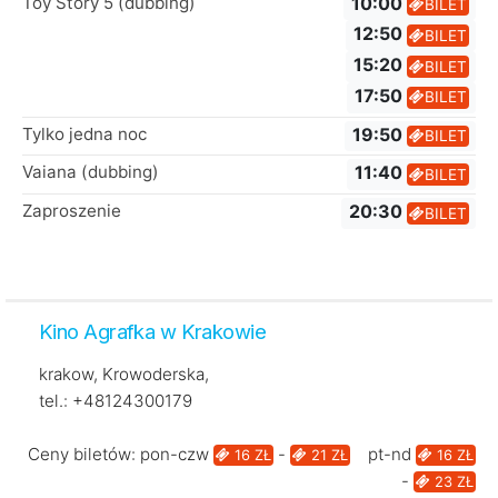
Toy Story 5 (dubbing)
10:00
BILET
12:50
BILET
15:20
BILET
17:50
BILET
Tylko jedna noc
19:50
BILET
Vaiana (dubbing)
11:40
BILET
Zaproszenie
20:30
BILET
Kino Agrafka w Krakowie
krakow, Krowoderska,
tel.: +48124300179
Ceny biletów: pon-czw
-
pt-nd
16 ZŁ
21 ZŁ
16 ZŁ
-
23 ZŁ