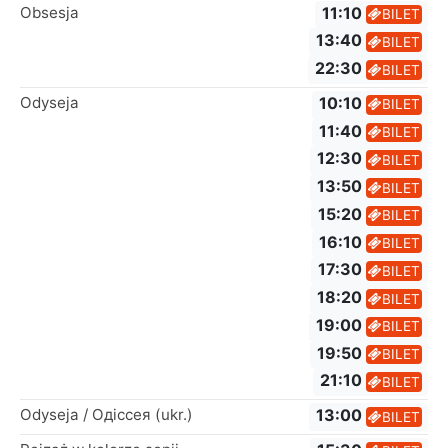
Obsesja
11:10
BILET
13:40
BILET
22:30
BILET
Odyseja
10:10
BILET
11:40
BILET
12:30
BILET
13:50
BILET
15:20
BILET
16:10
BILET
17:30
BILET
18:20
BILET
19:00
BILET
19:50
BILET
21:10
BILET
Odyseja / Одіссея (ukr.)
13:00
BILET