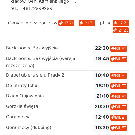
krakow, Gen. Kamieńskiego H.,
tel.: +48122999999
Ceny biletów: pon-czw
-
pt-nd
17 ZŁ
21 ZŁ
17 ZŁ
-
21 ZŁ
Backrooms. Bez wyjścia
22:30
BILET
Backrooms. Bez wyjścia (wersja
19:45
BILET
rozszerzona)
Diabeł ubiera się u Prady 2
10:40
BILET
Do utraty tchu
18:10
BILET
Dzień Objawienia
21:10
BILET
Gorzkie święta
20:30
BILET
Góra mocy
12:40
BILET
Góra mocy (dubbing)
10:30
BILET