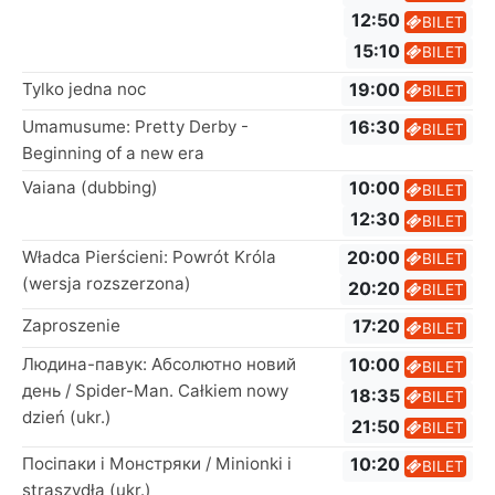
12:50
BILET
15:10
BILET
Tylko jedna noc
19:00
BILET
Umamusume: Pretty Derby -
16:30
BILET
Beginning of a new era
Vaiana (dubbing)
10:00
BILET
12:30
BILET
Władca Pierścieni: Powrót Króla
20:00
BILET
(wersja rozszerzona)
20:20
BILET
Zaproszenie
17:20
BILET
Людина-павук: Абсолютно новий
10:00
BILET
день / Spider-Man. Całkiem nowy
18:35
BILET
dzień (ukr.)
21:50
BILET
Посіпаки і Монстряки / Minionki i
10:20
BILET
straszydła (ukr.)