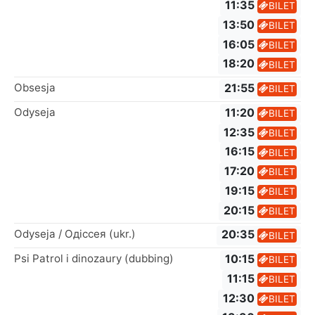
11:35
BILET
13:50
BILET
16:05
BILET
18:20
BILET
Obsesja
21:55
BILET
Odyseja
11:20
BILET
12:35
BILET
16:15
BILET
17:20
BILET
19:15
BILET
20:15
BILET
Odyseja / Одіссея (ukr.)
20:35
BILET
Psi Patrol i dinozaury (dubbing)
10:15
BILET
11:15
BILET
12:30
BILET