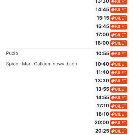
13:30
BILET
14:45
BILET
15:15
BILET
15:45
BILET
17:00
BILET
18:00
BILET
Pucio
10:55
BILET
Spider-Man. Całkiem nowy dzień
10:40
BILET
11:40
BILET
13:30
BILET
13:55
BILET
14:55
BILET
17:10
BILET
18:10
BILET
20:00
BILET
20:25
BILET