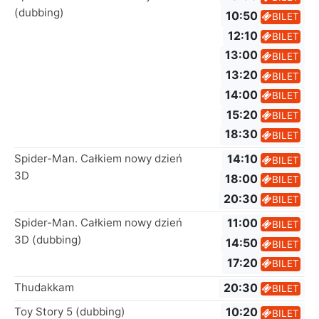
(dubbing)
10:50
BILET
12:10
BILET
13:00
BILET
13:20
BILET
14:00
BILET
15:20
BILET
18:30
BILET
Spider-Man. Całkiem nowy dzień
14:10
BILET
3D
18:00
BILET
20:30
BILET
Spider-Man. Całkiem nowy dzień
11:00
BILET
3D (dubbing)
14:50
BILET
17:20
BILET
Thudakkam
20:30
BILET
Toy Story 5 (dubbing)
10:20
BILET