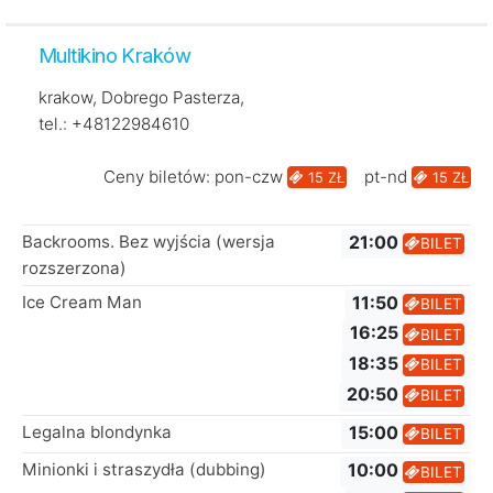
Multikino Kraków
krakow, Dobrego Pasterza,
tel.: +48122984610
Ceny biletów: pon-czw
pt-nd
15 ZŁ
15 ZŁ
Backrooms. Bez wyjścia (wersja
21:00
BILET
rozszerzona)
Ice Cream Man
11:50
BILET
16:25
BILET
18:35
BILET
20:50
BILET
Legalna blondynka
15:00
BILET
Minionki i straszydła (dubbing)
10:00
BILET