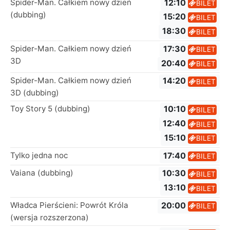
Spider-Man. Całkiem nowy dzień
12:10
BILET
(dubbing)
15:20
BILET
18:30
BILET
Spider-Man. Całkiem nowy dzień
17:30
BILET
3D
20:40
BILET
Spider-Man. Całkiem nowy dzień
14:20
BILET
3D (dubbing)
Toy Story 5 (dubbing)
10:10
BILET
12:40
BILET
15:10
BILET
Tylko jedna noc
17:40
BILET
Vaiana (dubbing)
10:30
BILET
13:10
BILET
Władca Pierścieni: Powrót Króla
20:00
BILET
(wersja rozszerzona)