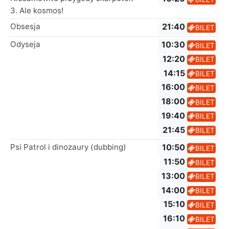
3. Ale kosmos!
Obsesja
21:40
BILET
Odyseja
10:30
BILET
12:20
BILET
14:15
BILET
16:00
BILET
18:00
BILET
19:40
BILET
21:45
BILET
Psi Patrol i dinozaury (dubbing)
10:50
BILET
11:50
BILET
13:00
BILET
14:00
BILET
15:10
BILET
16:10
BILET