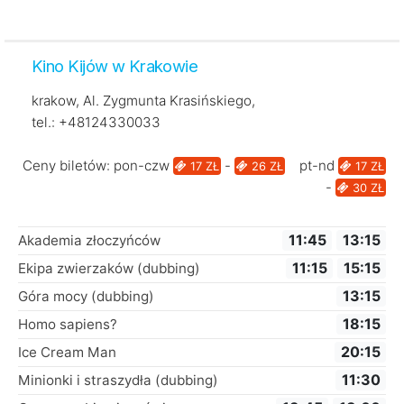
Kino Kijów w Krakowie
krakow, Al. Zygmunta Krasińskiego,
tel.: +48124330033
Ceny biletów: pon-czw
-
pt-nd
17 ZŁ
26 ZŁ
17 ZŁ
-
30 ZŁ
11:45
13:15
Akademia złoczyńców
11:15
15:15
Ekipa zwierzaków (dubbing)
13:15
Góra mocy (dubbing)
18:15
Homo sapiens?
20:15
Ice Cream Man
11:30
Minionki i straszydła (dubbing)