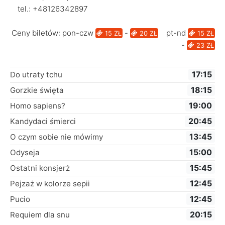
tel.: +48126342897
Ceny biletów: pon-czw
-
pt-nd
15 ZŁ
20 ZŁ
15 ZŁ
-
23 ZŁ
17:15
Do utraty tchu
18:15
Gorzkie święta
19:00
Homo sapiens?
20:45
Kandydaci śmierci
13:45
O czym sobie nie mówimy
15:00
Odyseja
15:45
Ostatni konsjerż
12:45
Pejzaż w kolorze sepii
12:45
Pucio
20:15
Requiem dla snu