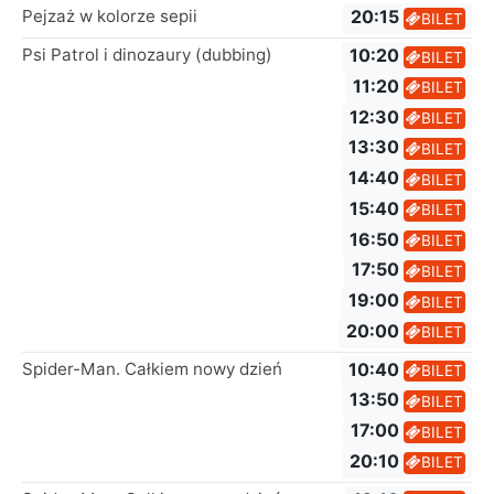
Pejzaż w kolorze sepii
20:15
BILET
Psi Patrol i dinozaury (dubbing)
10:20
BILET
11:20
BILET
12:30
BILET
13:30
BILET
14:40
BILET
15:40
BILET
16:50
BILET
17:50
BILET
19:00
BILET
20:00
BILET
Spider-Man. Całkiem nowy dzień
10:40
BILET
13:50
BILET
17:00
BILET
20:10
BILET