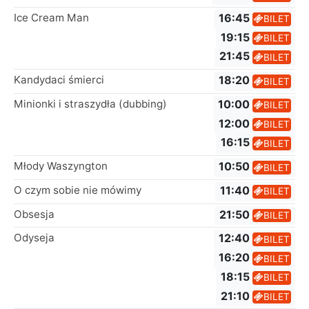
Ice Cream Man
16:45
BILET
19:15
BILET
21:45
BILET
Kandydaci śmierci
18:20
BILET
Minionki i straszydła (dubbing)
10:00
BILET
12:00
BILET
16:15
BILET
Młody Waszyngton
10:50
BILET
O czym sobie nie mówimy
11:40
BILET
Obsesja
21:50
BILET
Odyseja
12:40
BILET
16:20
BILET
18:15
BILET
21:10
BILET