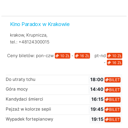
Kino Paradox w Krakowie
krakow, Krupnicza,
tel.: +48124300015
Ceny biletów: pon-czw
-
pt-nd
10 ZŁ
16 ZŁ
10 ZŁ
-
16 ZŁ
Do utraty tchu
18:00
BILET
Góra mocy
14:40
BILET
Kandydaci śmierci
16:15
BILET
Pejzaż w kolorze sepii
19:45
BILET
Wypadek fortepianowy
19:15
BILET