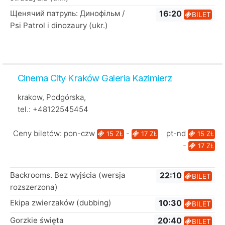
Щенячий патруль: Динофільм /
16:20
BILET
Psi Patrol i dinozaury (ukr.)
Cinema City Kraków Galeria Kazimierz
krakow, Podgórska,
tel.: +48122545454
Ceny biletów: pon-czw
-
pt-nd
15 ZŁ
17 ZŁ
15 ZŁ
-
17 ZŁ
Backrooms. Bez wyjścia (wersja
22:10
BILET
rozszerzona)
Ekipa zwierzaków (dubbing)
10:30
BILET
Gorzkie święta
20:40
BILET