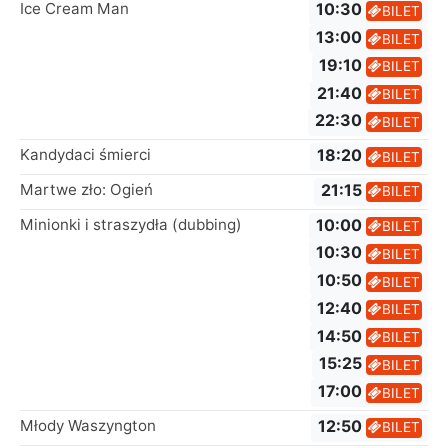
Ice Cream Man
10:30
BILET
13:00
BILET
19:10
BILET
21:40
BILET
22:30
BILET
Kandydaci śmierci
18:20
BILET
Martwe zło: Ogień
21:15
BILET
Minionki i straszydła (dubbing)
10:00
BILET
10:30
BILET
10:50
BILET
12:40
BILET
14:50
BILET
15:25
BILET
17:00
BILET
Młody Waszyngton
12:50
BILET