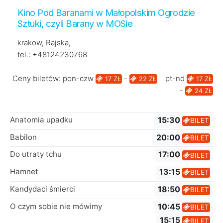
Kino Pod Baranami w Małopolskim Ogrodzie
Sztuki, czyli Barany w MOSie
krakow, Rajska,
tel.: +48124230768
Ceny biletów: pon-czw
-
pt-nd
17 ZŁ
22 ZŁ
17 ZŁ
-
24 ZŁ
Anatomia upadku
15:30
BILET
Babilon
20:00
BILET
Do utraty tchu
17:00
BILET
Hamnet
13:15
BILET
Kandydaci śmierci
18:50
BILET
O czym sobie nie mówimy
10:45
BILET
15:15
BILET