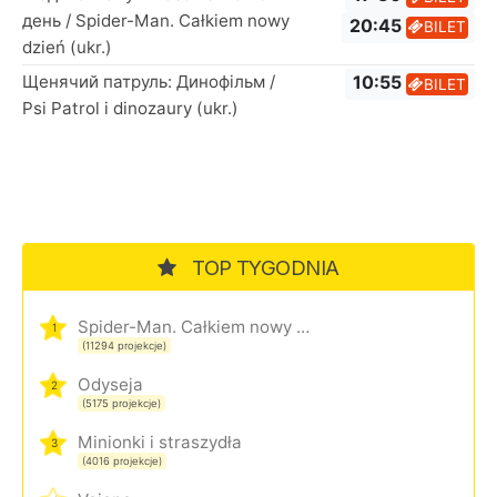
день / Spider-Man. Całkiem nowy
20:45
BILET
dzień (ukr.)
Щенячий патруль: Динофільм /
10:55
BILET
Psi Patrol i dinozaury (ukr.)
TOP TYGODNIA
Spider-Man. Całkiem nowy dzień
1
(11294 projekcje)
Odyseja
2
(5175 projekcje)
Minionki i straszydła
3
(4016 projekcje)