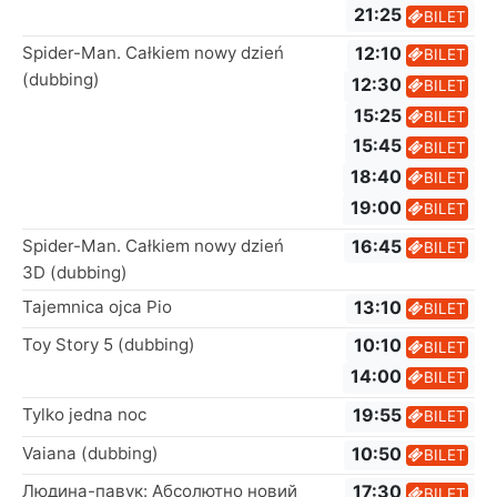
21:25
BILET
Spider-Man. Całkiem nowy dzień
12:10
BILET
(dubbing)
12:30
BILET
15:25
BILET
15:45
BILET
18:40
BILET
19:00
BILET
Spider-Man. Całkiem nowy dzień
16:45
BILET
3D (dubbing)
Tajemnica ojca Pio
13:10
BILET
Toy Story 5 (dubbing)
10:10
BILET
14:00
BILET
Tylko jedna noc
19:55
BILET
Vaiana (dubbing)
10:50
BILET
Людина-павук: Абсолютно новий
17:30
BILET