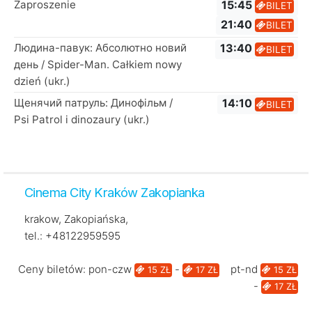
Zaproszenie
15:45
BILET
21:40
BILET
Людина-павук: Абсолютно новий
13:40
BILET
день / Spider-Man. Całkiem nowy
dzień (ukr.)
Щенячий патруль: Динофільм /
14:10
BILET
Psi Patrol i dinozaury (ukr.)
Cinema City Kraków Zakopianka
krakow, Zakopiańska,
tel.: +48122959595
Ceny biletów: pon-czw
-
pt-nd
15 ZŁ
17 ZŁ
15 ZŁ
-
17 ZŁ