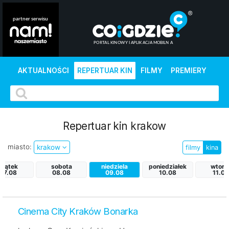
AKTUALNOŚCI
REPERTUAR KIN
FILMY
PREMIERY
Repertuar kin krakow
miasto:
krakow
filmy
kina
piątek
sobota
niedziela
poniedziałek
wtore
07.08
08.08
09.08
10.08
11.08
Cinema City Kraków Bonarka