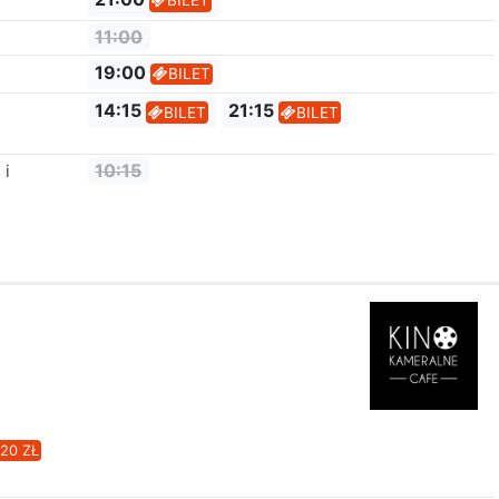
BILET
11:00
19:00
BILET
14:15
21:15
BILET
BILET
10:15
 i
20 ZŁ