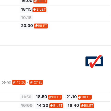
16:00
BILET
18:15
BILET
10:15
20:00
BILET
pt-nd
-
15 ZŁ
27 ZŁ
11:50
18:50
21:10
BILET
BILET
10:00
14:30
16:40
BILET
BILET