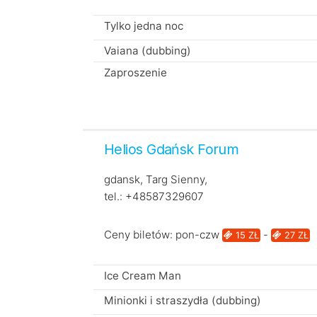
Tylko jedna noc
Vaiana (dubbing)
Zaproszenie
Helios Gdańsk Forum
gdansk, Targ Sienny,
tel.: +48587329607
Ceny biletów: pon-czw
-
15 ZŁ
27 ZŁ
Ice Cream Man
Minionki i straszydła (dubbing)