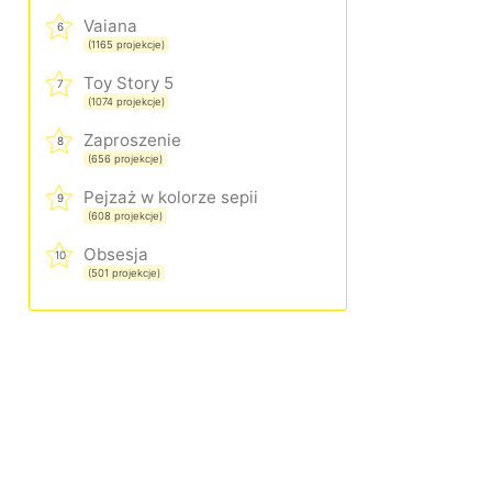
Vaiana
6
(1165 projekcje)
Toy Story 5
7
(1074 projekcje)
Zaproszenie
8
(656 projekcje)
Pejzaż w kolorze sepii
9
(608 projekcje)
Obsesja
10
(501 projekcje)