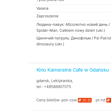
Vaiana
Zaproszenie
Людина-павук: Абсолютно новий день /
Spider-Man. Całkiem nowy dzień (ukr.)
Щенячий патруль: Динофільм / Psi Patrol
dinozaury (ukr.)
Kino Kameralne Cafe w Gdańsku
gdansk, Lektykarska,
tel.: +48586907075
Ceny biletów: pon-czw
pt-nd
20 ZŁ