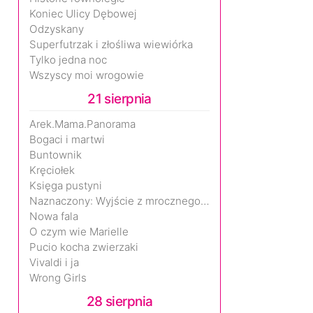
Koniec Ulicy Dębowej
Odzyskany
Superfutrzak i złośliwa wiewiórka
Tylko jedna noc
Wszyscy moi wrogowie
21 sierpnia
Arek.Mama.Panorama
Bogaci i martwi
Buntownik
Kręciołek
Księga pustyni
Naznaczony: Wyjście z mrocznego wymiaru
Nowa fala
O czym wie Marielle
Pucio kocha zwierzaki
Vivaldi i ja
Wrong Girls
28 sierpnia