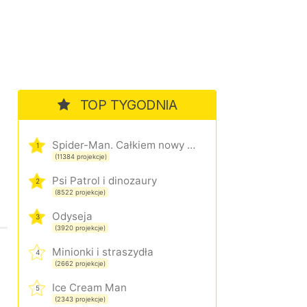
TOP TYGODNIA
Spider-Man. Całkiem nowy dzień
1
(11384 projekcje)
Psi Patrol i dinozaury
2
(8522 projekcje)
Odyseja
3
(3920 projekcje)
Minionki i straszydła
4
(2662 projekcje)
Ice Cream Man
5
(2343 projekcje)