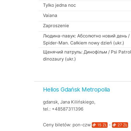
Tylko jedna noc
Vaiana
Zaproszenie
Людина-павук: Абсолютно новий день /
Spider-Man. Całkiem nowy dzień (ukr.)
Щенячий патруль: Динофільм / Psi Patrol
dinozaury (ukr.)
Helios Gdańsk Metropolia
gdansk, Jana Kilińskiego,
tel.: +48587311396
Ceny biletów: pon-czw
-
15 ZŁ
27 ZŁ