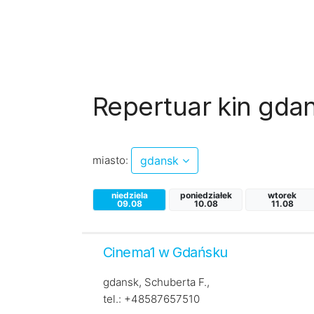
Repertuar kin gda
miasto:
gdansk
niedziela
poniedziałek
wtorek
09.08
10.08
11.08
Cinema1 w Gdańsku
gdansk, Schuberta F.,
tel.: +48587657510