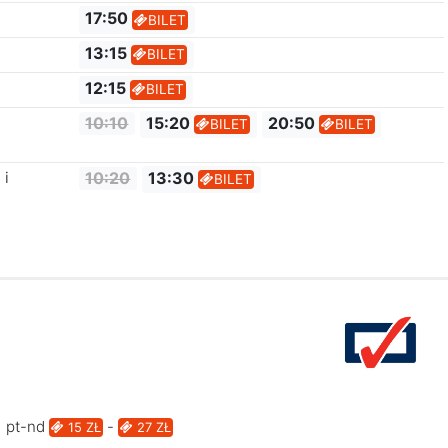
17:50
BILET
13:15
BILET
12:15
BILET
10:10
15:20
20:50
BILET
BILET
 i
10:20
13:30
BILET
pt-nd
-
15 ZŁ
27 ZŁ