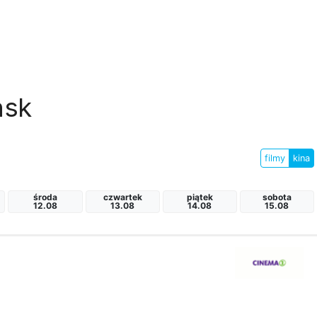
nsk
filmy
kina
środa
czwartek
piątek
sobota
12.08
13.08
14.08
15.08