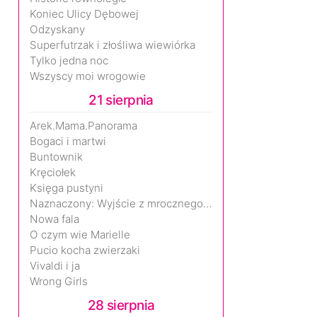
Koniec Ulicy Dębowej
Odzyskany
Superfutrzak i złośliwa wiewiórka
Tylko jedna noc
Wszyscy moi wrogowie
21 sierpnia
Arek.Mama.Panorama
Bogaci i martwi
Buntownik
Kręciołek
Księga pustyni
Naznaczony: Wyjście z mrocznego wymiaru
Nowa fala
O czym wie Marielle
Pucio kocha zwierzaki
Vivaldi i ja
Wrong Girls
28 sierpnia