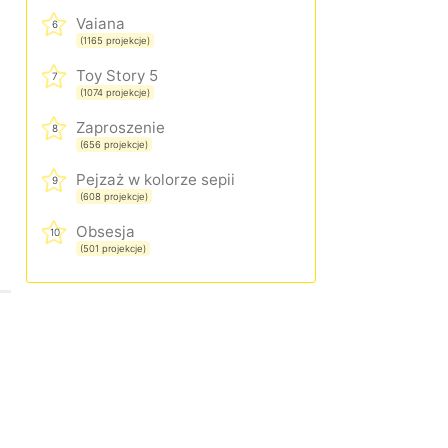
Vaiana
6
(1165 projekcje)
Toy Story 5
7
(1074 projekcje)
Zaproszenie
8
(656 projekcje)
Pejzaż w kolorze sepii
9
(608 projekcje)
Obsesja
10
(501 projekcje)