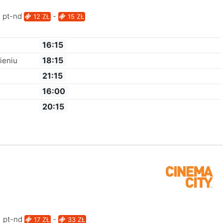
pt-nd
-
12 ZŁ
15 ZŁ
16:15
18:15
ieniu
21:15
16:00
20:15
pt-nd
-
17 ZŁ
33 ZŁ