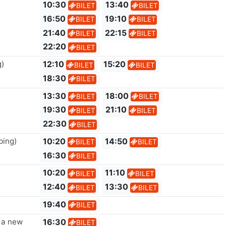
10:30
13:40
BILET
BILET
16:50
19:10
BILET
BILET
21:40
22:15
BILET
BILET
22:20
BILET
g)
12:10
15:20
BILET
BILET
18:30
BILET
13:30
18:00
BILET
BILET
19:30
21:10
BILET
BILET
22:30
BILET
bing)
10:20
14:50
BILET
BILET
16:30
BILET
10:20
11:10
BILET
BILET
12:40
13:30
BILET
BILET
19:40
BILET
 a new
16:30
BILET