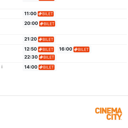
11:00
BILET
20:00
BILET
21:20
BILET
12:50
16:00
BILET
BILET
22:30
BILET
 i
14:00
BILET