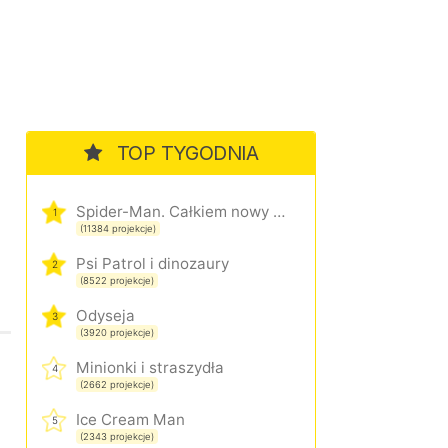
TOP TYGODNIA
Spider-Man. Całkiem nowy dzień
1
(11384 projekcje)
Psi Patrol i dinozaury
2
(8522 projekcje)
Odyseja
3
(3920 projekcje)
Minionki i straszydła
4
(2662 projekcje)
Ice Cream Man
5
(2343 projekcje)