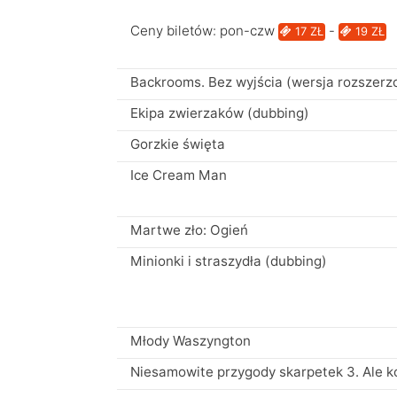
Ceny biletów: pon-czw
-
p
17 ZŁ
19 ZŁ
Backrooms. Bez wyjścia (wersja rozszerz
Ekipa zwierzaków (dubbing)
Gorzkie święta
Ice Cream Man
Martwe zło: Ogień
Minionki i straszydła (dubbing)
Młody Waszyngton
Niesamowite przygody skarpetek 3. Ale 