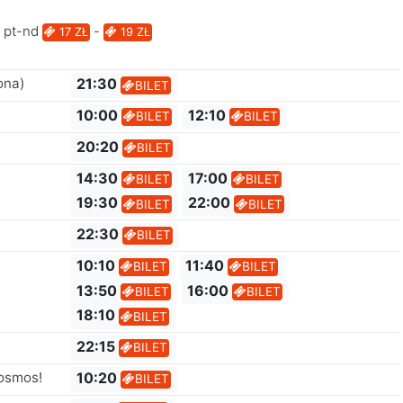
t-nd
-
17 ZŁ
19 ZŁ
ona)
21:30
BILET
10:00
12:10
BILET
BILET
20:20
BILET
14:30
17:00
BILET
BILET
19:30
22:00
BILET
BILET
22:30
BILET
10:10
11:40
BILET
BILET
13:50
16:00
BILET
BILET
18:10
BILET
22:15
BILET
kosmos!
10:20
BILET