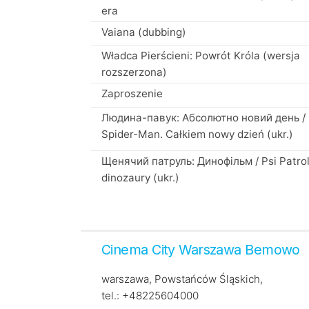
era
Vaiana (dubbing)
Władca Pierścieni: Powrót Króla (wersja
rozszerzona)
Zaproszenie
Людина-павук: Абсолютно новий день /
Spider-Man. Całkiem nowy dzień (ukr.)
Щенячий патруль: Динофільм / Psi Patrol
dinozaury (ukr.)
Cinema City Warszawa Bemowo
warszawa, Powstańców Śląskich,
tel.: +48225604000