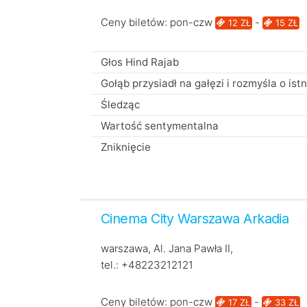
Ceny biletów: pon-czw
-
12 ZŁ
15 ZŁ
Głos Hind Rajab
Gołąb przysiadł na gałęzi i rozmyśla o istn
Śledząc
Wartość sentymentalna
Zniknięcie
Cinema City Warszawa Arkadia
warszawa, Al. Jana Pawła II,
tel.: +48223212121
Ceny biletów: pon-czw
-
17 ZŁ
33 ZŁ