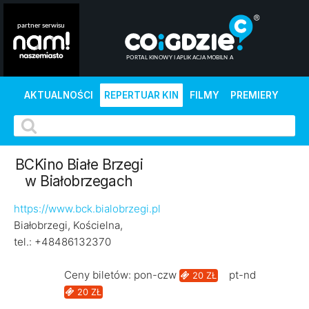
AKTUALNOŚCI
REPERTUAR KIN
FILMY
PREMIERY
BCKino Białe Brzegi
w Białobrzegach
https://www.bck.bialobrzegi.pl
Białobrzegi, Kościelna,
tel.: +48486132370
Ceny biletów: pon-czw
pt-nd
20 ZŁ
20 ZŁ