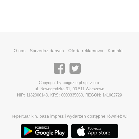
O nas
Sprzedaż danych
Oferta reklamowa
Kontakt
Copyright by coigdzie.pl sp. z o.o.
ul. Nowogrodzka 31, 00-511 Warszawa
NIP: 1182006143, KRS: 0000335060, REGON: 141962729
repertuar kin, baza imprez i wydarzeń dostępne również w: