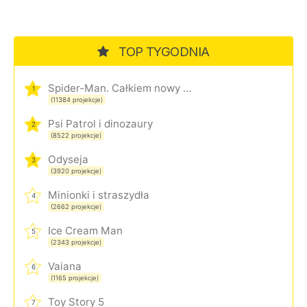
TOP TYGODNIA
Spider-Man. Całkiem nowy dzień
1
(11384 projekcje)
Psi Patrol i dinozaury
2
(8522 projekcje)
Odyseja
3
(3920 projekcje)
Minionki i straszydła
4
(2662 projekcje)
Ice Cream Man
5
(2343 projekcje)
Vaiana
6
(1165 projekcje)
Toy Story 5
7