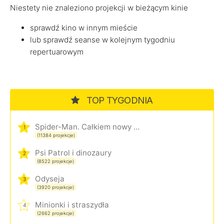
Niestety nie znaleziono projekcji w bieżącym kinie
sprawdź kino w innym mieście
lub sprawdź seanse w kolejnym tygodniu
repertuarowym
TOP TYGODNIA
Spider-Man. Całkiem nowy dzień
1
(11384 projekcje)
Psi Patrol i dinozaury
2
(8522 projekcje)
Odyseja
3
(3920 projekcje)
Minionki i straszydła
4
(2662 projekcje)