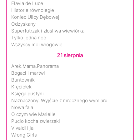
Flavia de Luce
Historie równoległe
Koniec Ulicy Dębowej
Odzyskany
Superfutrzak i złośliwa wiewiórka
Tylko jedna noc
Wszyscy moi wrogowie
21 sierpnia
Arek.Mama.Panorama
Bogaci i martwi
Buntownik
Kręciołek
Księga pustyni
Naznaczony: Wyjście z mrocznego wymiaru
Nowa fala
O czym wie Marielle
Pucio kocha zwierzaki
Vivaldi i ja
Wrong Girls