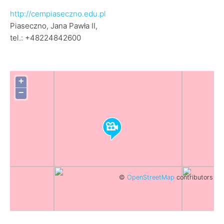
http://cempiaseczno.edu.pl
Piaseczno, Jana Pawła II,
tel.: +48224842600
+
−
©
OpenStreetMap
contributors