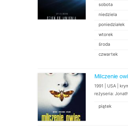
sobota
niedziela
poniedziałek
wtorek
środa
czwartek
Milczenie ow
1991 | USA | kry
reżyseria: Jona
piątek