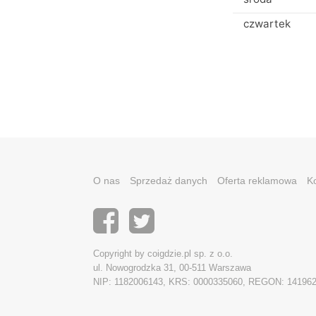
czwartek
O nas
Sprzedaż danych
Oferta reklamowa
K
Copyright by coigdzie.pl sp. z o.o.
ul. Nowogrodzka 31, 00-511 Warszawa
NIP: 1182006143, KRS: 0000335060, REGON: 14196