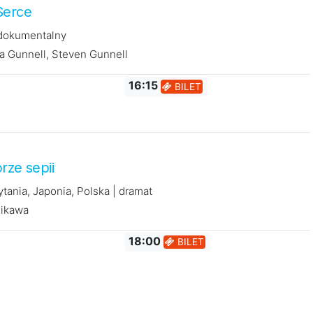
Serce
 dokumentalny
na Gunnell, Steven Gunnell
16:15
BILET
rze sepii
ytania, Japonia, Polska | dramat
hikawa
18:00
BILET