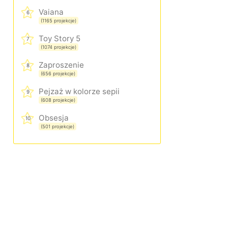
Vaiana
6
(1165 projekcje)
Toy Story 5
7
(1074 projekcje)
Zaproszenie
8
(656 projekcje)
Pejzaż w kolorze sepii
9
(608 projekcje)
Obsesja
10
(501 projekcje)