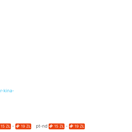
r-kina-
-
pt-nd
-
15 ZŁ
19 ZŁ
15 ZŁ
19 ZŁ