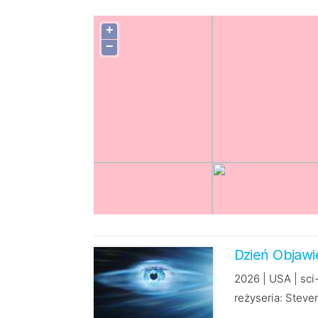
+
−
Dzień Objawi
2026 | USA | sci-
reżyseria: Steve