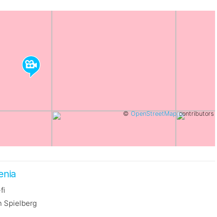
©
OpenStreetMap
contributors
enia
fi
n Spielberg