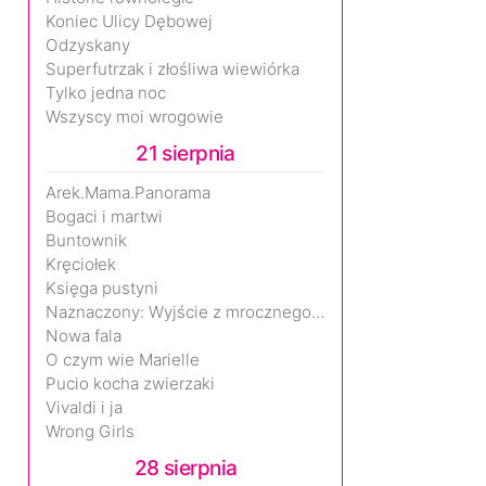
Koniec Ulicy Dębowej
Odzyskany
Superfutrzak i złośliwa wiewiórka
Tylko jedna noc
Wszyscy moi wrogowie
21 sierpnia
Arek.Mama.Panorama
Bogaci i martwi
Buntownik
Kręciołek
Księga pustyni
Naznaczony: Wyjście z mrocznego wymiaru
Nowa fala
O czym wie Marielle
Pucio kocha zwierzaki
Vivaldi i ja
Wrong Girls
28 sierpnia