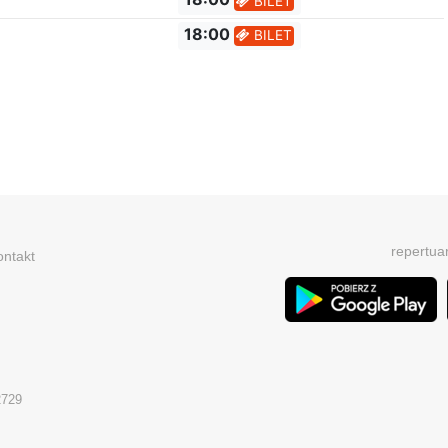
18:00
BILET
18:00
BILET
repertua
ontakt
2729