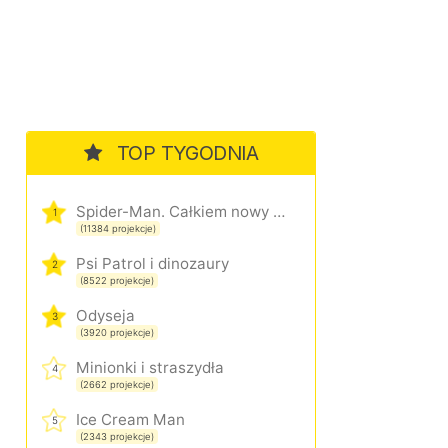
TOP TYGODNIA
Spider-Man. Całkiem nowy dzień
1
(11384 projekcje)
Psi Patrol i dinozaury
2
(8522 projekcje)
Odyseja
3
(3920 projekcje)
Minionki i straszydła
4
(2662 projekcje)
Ice Cream Man
5
(2343 projekcje)