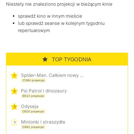
Niestety nie znaleziono projekcji w bieżącym kinie
sprawdź kino w innym mieście
lub sprawdź seanse w kolejnym tygodniu
repertuarowym
TOP TYGODNIA
Spider-Man. Całkiem nowy dzień
1
(11384 projekcje)
Psi Patrol i dinozaury
2
(8522 projekcje)
Odyseja
3
(3920 projekcje)
Minionki i straszydła
4
(2662 projekcje)