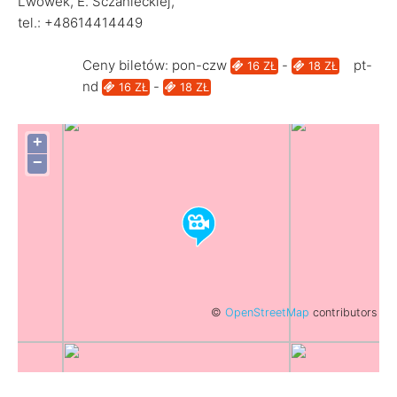
Lwówek, E. Sczanieckiej,
tel.: +48614414449
Ceny biletów: pon-czw
-
pt-
16 ZŁ
18 ZŁ
nd
-
16 ZŁ
18 ZŁ
+
−
©
OpenStreetMap
contributors