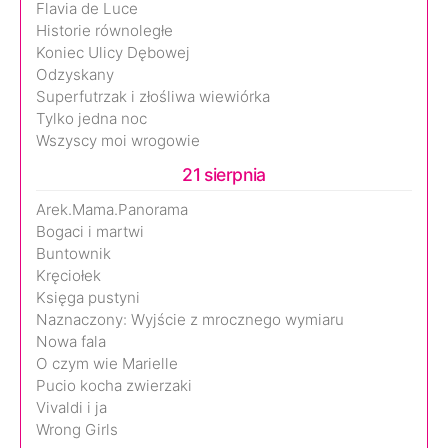
Flavia de Luce
Historie równoległe
Koniec Ulicy Dębowej
Odzyskany
Superfutrzak i złośliwa wiewiórka
Tylko jedna noc
Wszyscy moi wrogowie
21 sierpnia
Arek.Mama.Panorama
Bogaci i martwi
Buntownik
Kręciołek
Księga pustyni
Naznaczony: Wyjście z mrocznego wymiaru
Nowa fala
O czym wie Marielle
Pucio kocha zwierzaki
Vivaldi i ja
Wrong Girls