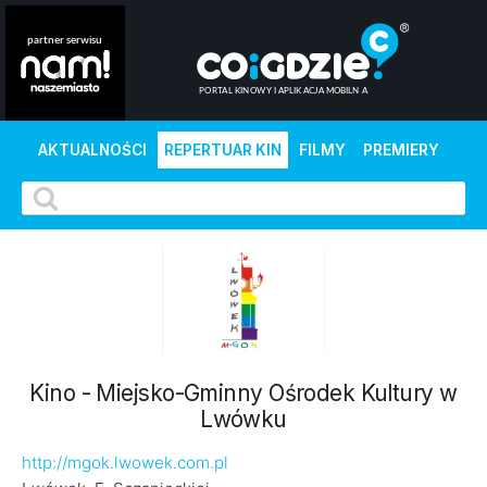
AKTUALNOŚCI
REPERTUAR KIN
FILMY
PREMIERY
Kino - Miejsko-Gminny Ośrodek Kultury w
Lwówku
http://mgok.lwowek.com.pl