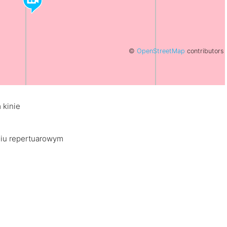
©
OpenStreetMap
contributors
 kinie
niu repertuarowym