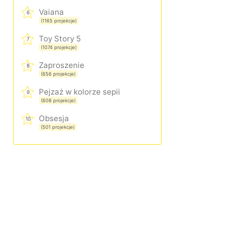
Vaiana
6
(1165 projekcje)
Toy Story 5
7
(1074 projekcje)
Zaproszenie
8
(656 projekcje)
Pejzaż w kolorze sepii
9
(608 projekcje)
Obsesja
10
(501 projekcje)