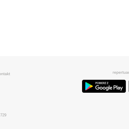
repertua
ontakt
2729