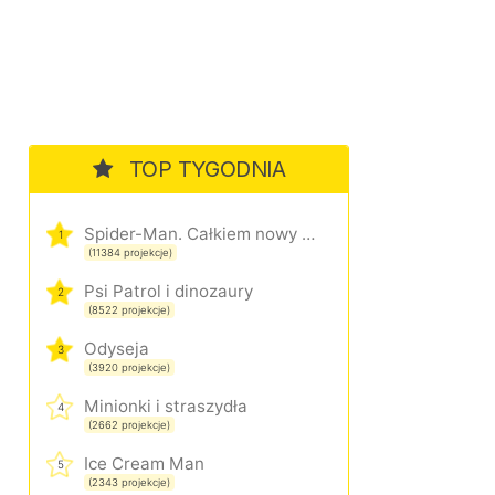
TOP TYGODNIA
Spider-Man. Całkiem nowy dzień
1
(11384 projekcje)
Psi Patrol i dinozaury
2
(8522 projekcje)
Odyseja
3
(3920 projekcje)
Minionki i straszydła
4
(2662 projekcje)
Ice Cream Man
5
(2343 projekcje)