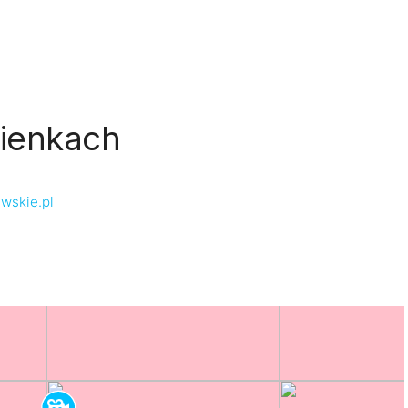
zienkach
ewskie.pl