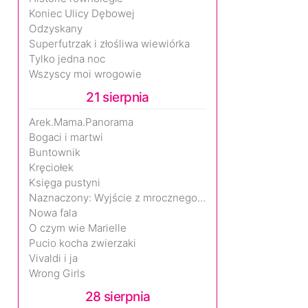
Koniec Ulicy Dębowej
Odzyskany
Superfutrzak i złośliwa wiewiórka
Tylko jedna noc
Wszyscy moi wrogowie
21 sierpnia
Arek.Mama.Panorama
Bogaci i martwi
Buntownik
Kręciołek
Księga pustyni
Naznaczony: Wyjście z mrocznego wymiaru
Nowa fala
O czym wie Marielle
Pucio kocha zwierzaki
Vivaldi i ja
Wrong Girls
28 sierpnia