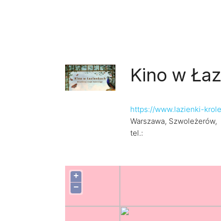
Kino w Ła
https://www.lazienki-krol
Warszawa, Szwoleżerów,
tel.:
+
−