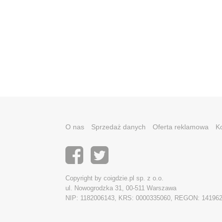
O nas
Sprzedaż danych
Oferta reklamowa
K
Copyright by coigdzie.pl sp. z o.o.
ul. Nowogrodzka 31, 00-511 Warszawa
NIP: 1182006143, KRS: 0000335060, REGON: 14196