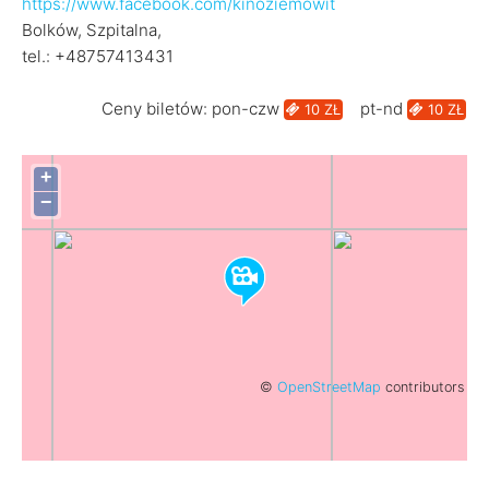
https://www.facebook.com/kinoziemowit
Bolków, Szpitalna,
tel.: +48757413431
Ceny biletów: pon-czw
pt-nd
10 ZŁ
10 ZŁ
+
−
©
OpenStreetMap
contributors