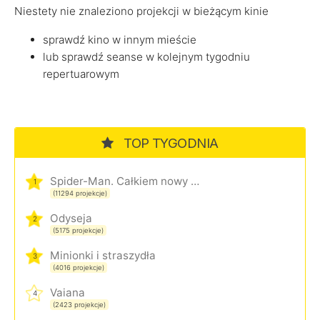
Niestety nie znaleziono projekcji w bieżącym kinie
sprawdź kino w innym mieście
lub sprawdź seanse w kolejnym tygodniu
repertuarowym
TOP TYGODNIA
Spider-Man. Całkiem nowy dzień
1
(11294 projekcje)
Odyseja
2
(5175 projekcje)
Minionki i straszydła
3
(4016 projekcje)
Vaiana
4
(2423 projekcje)