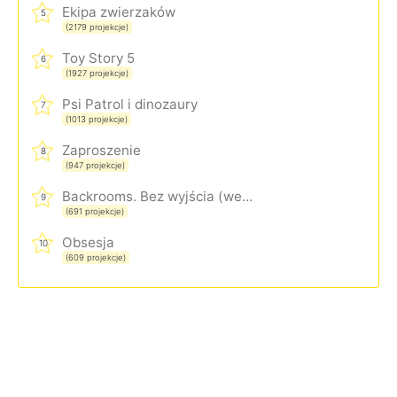
Ekipa zwierzaków
5
(2179 projekcje)
Toy Story 5
6
(1927 projekcje)
Psi Patrol i dinozaury
7
(1013 projekcje)
Zaproszenie
8
(947 projekcje)
Backrooms. Bez wyjścia (wersja rozszerzona)
9
(691 projekcje)
Obsesja
10
(609 projekcje)