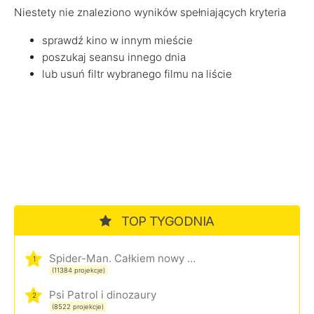
Niestety nie znaleziono wyników spełniających kryteria
sprawdź kino w innym mieście
poszukaj seansu innego dnia
lub usuń filtr wybranego filmu na liście
TOP TYGODNIA
Spider-Man. Całkiem nowy dzień
1
(11384 projekcje)
Psi Patrol i dinozaury
2
(8522 projekcje)