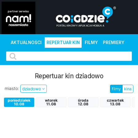
AKTUALNOŚCI
REPERTUAR KIN
FILMY
PREMIERY
Repertuar kin dziadowo
miasto:
dziadowo
filmy
kina
poniedziałek
wtorek
środa
czwartek
10.08
11.08
12.08
13.08