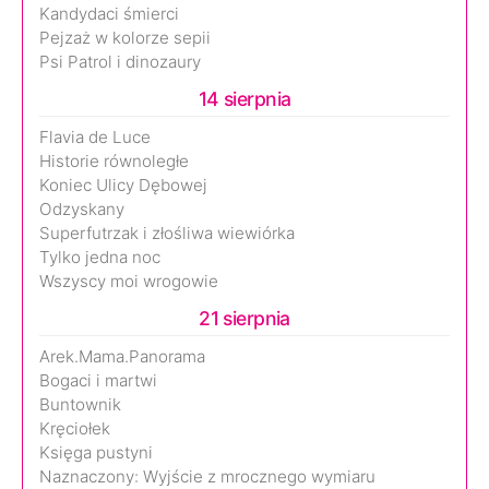
Kandydaci śmierci
Pejzaż w kolorze sepii
Psi Patrol i dinozaury
14 sierpnia
Flavia de Luce
Historie równoległe
Koniec Ulicy Dębowej
Odzyskany
Superfutrzak i złośliwa wiewiórka
Tylko jedna noc
Wszyscy moi wrogowie
21 sierpnia
Arek.Mama.Panorama
Bogaci i martwi
Buntownik
Kręciołek
Księga pustyni
Naznaczony: Wyjście z mrocznego wymiaru