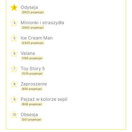
Odyseja
3
(3920 projekcje)
Minionki i straszydła
4
(2662 projekcje)
Ice Cream Man
5
(2343 projekcje)
Vaiana
6
(1165 projekcje)
Toy Story 5
7
(1074 projekcje)
Zaproszenie
8
(656 projekcje)
Pejzaż w kolorze sepii
9
(608 projekcje)
Obsesja
10
(501 projekcje)