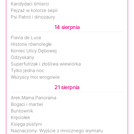
Kandydaci śmierci
Pejzaż w kolorze sepii
Psi Patrol i dinozaury
14 sierpnia
Flavia de Luce
Historie równoległe
Koniec Ulicy Dębowej
Odzyskany
Superfutrzak i złośliwa wiewiórka
Tylko jedna noc
Wszyscy moi wrogowie
21 sierpnia
Arek.Mama.Panorama
Bogaci i martwi
Buntownik
Kręciołek
Księga pustyni
Naznaczony: Wyjście z mrocznego wymiaru