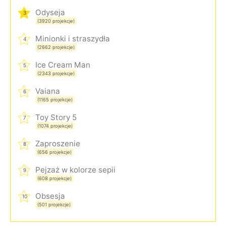
Odyseja
3
(3920 projekcje)
Minionki i straszydła
4
(2662 projekcje)
Ice Cream Man
5
(2343 projekcje)
Vaiana
6
(1165 projekcje)
Toy Story 5
7
(1074 projekcje)
Zaproszenie
8
(656 projekcje)
Pejzaż w kolorze sepii
9
(608 projekcje)
Obsesja
10
(501 projekcje)