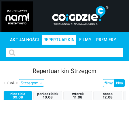
AKTUALNOŚCI
REPERTUAR KIN
FILMY
PREMIERY
Repertuar kin Strzegom
miasto:
Strzegom
filmy
kina
niedziela
poniedziałek
wtorek
środa
09.08
10.08
11.08
12.08