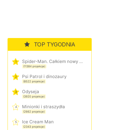
TOP TYGODNIA
Spider-Man. Całkiem nowy dzień
1
(11384 projekcje)
Psi Patrol i dinozaury
2
(8522 projekcje)
Odyseja
3
(3920 projekcje)
Minionki i straszydła
4
(2662 projekcje)
Ice Cream Man
5
(2343 projekcje)