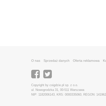
O nas
Sprzedaż danych
Oferta reklamowa
K
Copyright by coigdzie.pl sp. z o.o.
ul. Nowogrodzka 31, 00-511 Warszawa
NIP: 1182006143, KRS: 0000335060, REGON: 14196