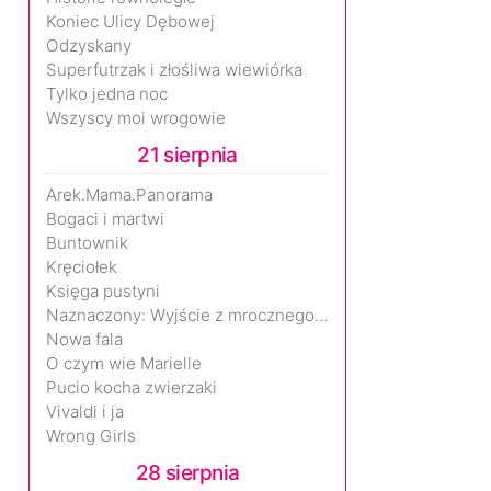
Koniec Ulicy Dębowej
Odzyskany
Superfutrzak i złośliwa wiewiórka
Tylko jedna noc
Wszyscy moi wrogowie
21 sierpnia
Arek.Mama.Panorama
Bogaci i martwi
Buntownik
Kręciołek
Księga pustyni
Naznaczony: Wyjście z mrocznego wymiaru
Nowa fala
O czym wie Marielle
Pucio kocha zwierzaki
Vivaldi i ja
Wrong Girls
28 sierpnia