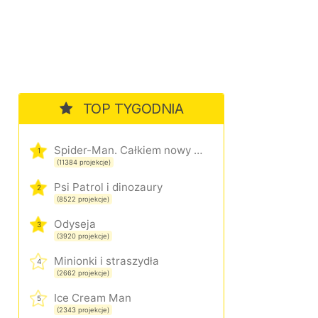
TOP TYGODNIA
Spider-Man. Całkiem nowy dzień
1
(11384 projekcje)
Psi Patrol i dinozaury
2
(8522 projekcje)
Odyseja
3
(3920 projekcje)
Minionki i straszydła
4
(2662 projekcje)
Ice Cream Man
5
(2343 projekcje)