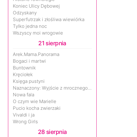
Koniec Ulicy Dębowej
Odzyskany
Superfutrzak i złośliwa wiewiórka
Tylko jedna noc
Wszyscy moi wrogowie
21 sierpnia
Arek.Mama.Panorama
Bogaci i martwi
Buntownik
Kręciołek
Księga pustyni
Naznaczony: Wyjście z mrocznego wymiaru
Nowa fala
O czym wie Marielle
Pucio kocha zwierzaki
Vivaldi i ja
Wrong Girls
28 sierpnia