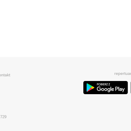
repertua
ontakt
2729