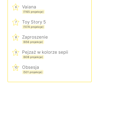
Vaiana
6
(1165 projekcje)
Toy Story 5
7
(1074 projekcje)
Zaproszenie
8
(656 projekcje)
Pejzaż w kolorze sepii
9
(608 projekcje)
Obsesja
10
(501 projekcje)