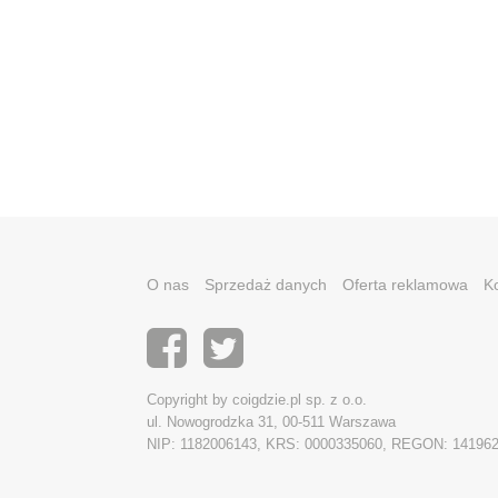
O nas
Sprzedaż danych
Oferta reklamowa
K
Copyright by coigdzie.pl sp. z o.o.
ul. Nowogrodzka 31, 00-511 Warszawa
NIP: 1182006143, KRS: 0000335060, REGON: 14196