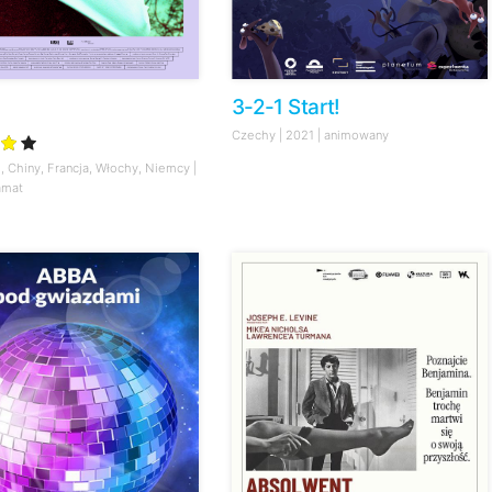
3-2-1 Start!
Czechy | 2021 | animowany
 Chiny, Francja, Włochy, Niemcy |
amat