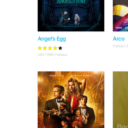
Angel’s Egg
Arco
Francja |
USA | 1985 | fantasy