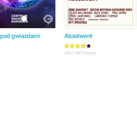
pod gwiazdami
Absolwent
USA | 1967 | dramat