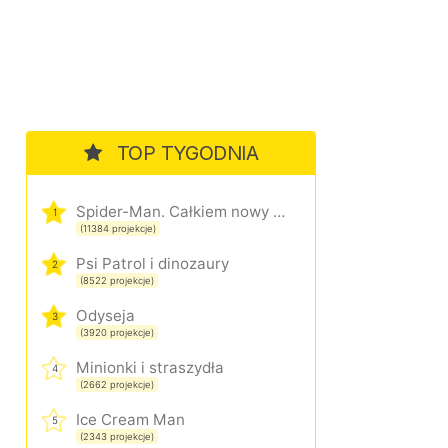
TOP TYGODNIA
Spider-Man. Całkiem nowy dzień
1
(11384 projekcje)
Psi Patrol i dinozaury
2
(8522 projekcje)
Odyseja
3
(3920 projekcje)
Minionki i straszydła
4
(2662 projekcje)
Ice Cream Man
5
(2343 projekcje)