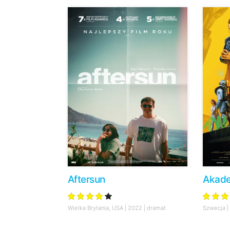
Aftersun
Akade
Wielka Brytania, USA | 2022 | dramat
Szwecja | 