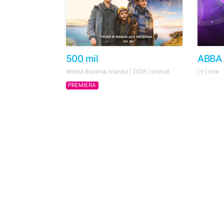
500 mil
ABBA 
Wielka Brytania, Irlandia | 2026 | dramat
| 0 | inne
PREMIERA