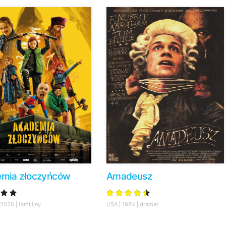
mia złoczyńców
Amadeusz
2026 | familijny
USA | 1984 | dramat