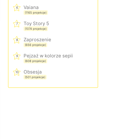
Vaiana
6
(1165 projekcje)
Toy Story 5
7
(1074 projekcje)
Zaproszenie
8
(656 projekcje)
Pejzaż w kolorze sepii
9
(608 projekcje)
Obsesja
10
(501 projekcje)