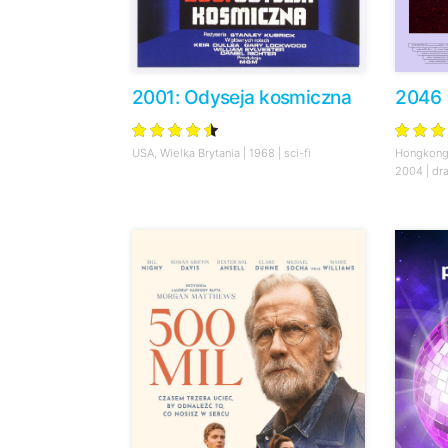
2001: Odyseja kosmiczna
2046
USA, Wielka Brytania | 1968 | sci-fi
Hongkong,
2004 | dr