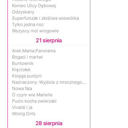
Koniec Ulicy Dębowej
Odzyskany
Superfutrzak i złośliwa wiewiórka
Tylko jedna noc
Wszyscy moi wrogowie
21 sierpnia
Arek.Mama.Panorama
Bogaci i martwi
Buntownik
Kręciołek
Księga pustyni
Naznaczony: Wyjście z mrocznego wymiaru
Nowa fala
O czym wie Marielle
Pucio kocha zwierzaki
Vivaldi i ja
Wrong Girls
28 sierpnia