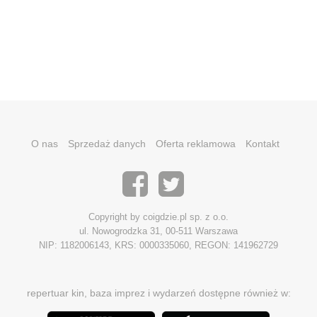
O nas
Sprzedaż danych
Oferta reklamowa
Kontakt
Copyright by coigdzie.pl sp. z o.o.
ul. Nowogrodzka 31, 00-511 Warszawa
NIP: 1182006143, KRS: 0000335060, REGON: 141962729
repertuar kin, baza imprez i wydarzeń dostępne również w: