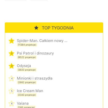
TOP TYGODNIA
Spider-Man. Całkiem nowy dzień
1
(11384 projekcje)
Psi Patrol i dinozaury
2
(8522 projekcje)
Odyseja
3
(3920 projekcje)
Minionki i straszydła
4
(2662 projekcje)
Ice Cream Man
5
(2343 projekcje)
Vaiana
6
(1165 projekcje)