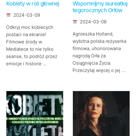
Kobiety w roli głównej
Wspomnijmy laureatkę
tegorocznych Orłów
2024-03-09
2024-03-08
Odkryj moc kobiecych
Agnieszka Holland,
postaci na ekranie!
wybitna polska reżyserka
Filmowe środy w
filmowa, uhonorowana
Mediatece to nie tylko
nagrodą Orła za
seanse, to podróż przez
Osiągnięcia Życia.
emocje i historie …
Przeczytaj więcej o jej …