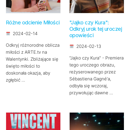
Różne odcienie Miłości
"Jajko czy Kura":
Odkryj urok tej uroczej
2024-02-14
opowieści
Odkryj różnorodne oblicza
2024-02-13
miłości z ARTE.tv na
"Jajko czy Kura" - Premiera
Walentynki. Zbliżające się
tego uroczego obrazu,
święto miłości to
reżyserowanego przez
doskonała okazja, aby
Sébastiena Gagné'a,
zgłębić …
odbyła się wczoraj,
przywołując dawne …