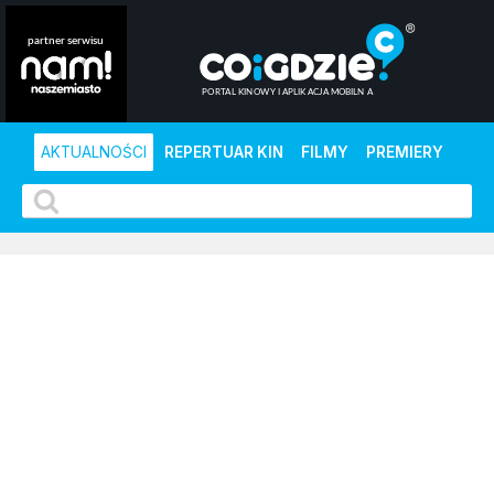
AKTUALNOŚCI
REPERTUAR KIN
FILMY
PREMIERY