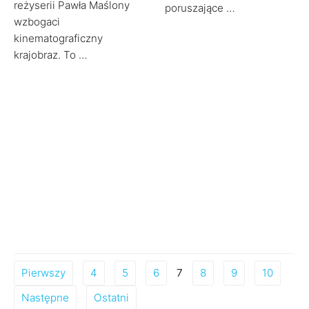
reżyserii Pawła Maślony
poruszające …
wzbogaci
kinematograficzny
krajobraz. To …
Pierwszy
4
5
6
7
8
9
10
Następne
Ostatni