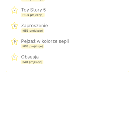
Toy Story 5
7
(1074 projekcje)
Zaproszenie
8
(656 projekcje)
Pejzaż w kolorze sepii
9
(608 projekcje)
Obsesja
10
(501 projekcje)