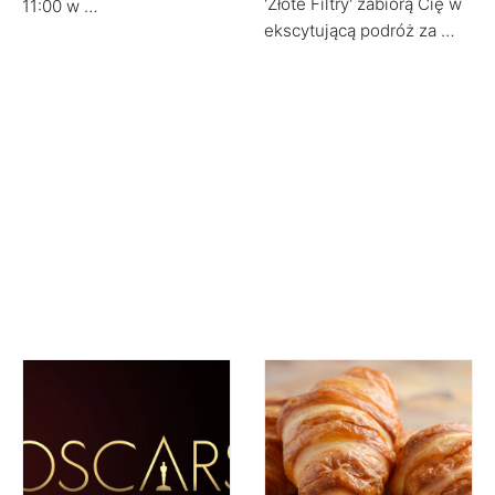
'Złote Filtry' zabiorą Cię w
11:00 w …
ekscytującą podróż za …